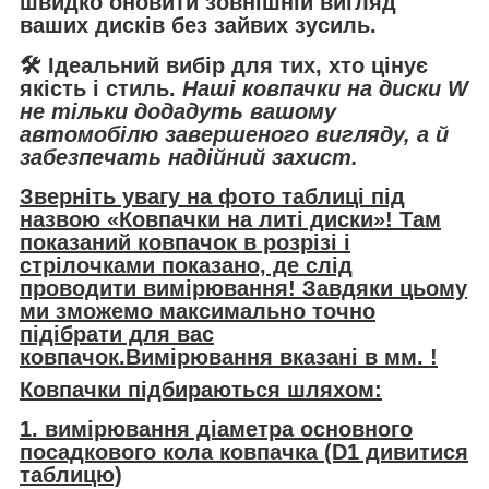
швидко оновити зовнішній вигляд
ваших дисків без зайвих зусиль.
🛠️ Ідеальний вибір для тих, хто цінує
якість і стиль.
Наші ковпачки на диски W
не тільки додадуть вашому
автомобілю завершеного вигляду, а й
забезпечать надійний захист.
Зверніть увагу на фото таблиці під
назвою «Ковпачки на литі диски»! Там
показаний ковпачок в розрізі і
стрілочками показано, де слід
проводити вимірювання! Завдяки цьому
ми зможемо максимально точно
підібрати для вас
ковпачок.Вимірювання вказані в мм. !
Ковпачки підбираються шляхом:
1. вимірювання діаметра основного
посадкового кола ковпачка (D1 дивитися
таблицю)