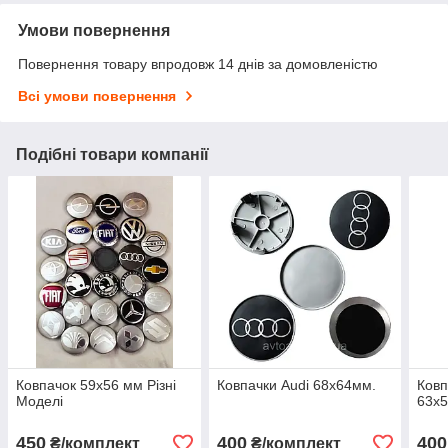
Умови повернення
Повернення товару впродовж 14 днів за домовленістю
Всі умови повернення
Подібні товари компанії
Ковпачок 59х56 мм Різні
Ковпачки Audi 68х64мм.
Ковп
Моделі
63х
450
400
400
₴/комплект
₴/комплект