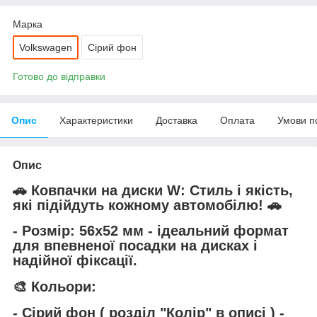
Марка
Volkswagen
Сірий фон
Готово до відправки
Опис
Характеристики
Доставка
Оплата
Умови п
Опис
🚗
Ковпачки на диски W
: Стиль і якість,
які підійдуть кожному автомобілю! 🚗
-
Розмір: 56х52 мм
- ідеальний формат
для впевненої посадки на дисках і
надійної фіксації.
🎨 Кольори:
- Сірий фон
( розділ "Колір" в описі ) -