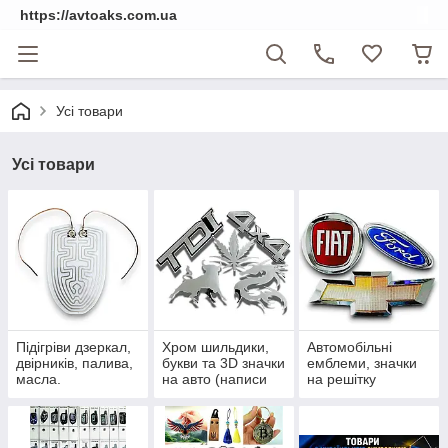
https://avtoaks.com.ua
Усі товари
Усі товари
Підігріви дзеркал,
Хром шильдики,
Автомобільні
двірників, палива,
букви та 3D значки
емблеми, значки
масла.
на авто (написи
на решітку
на багажник)
радіатора та
приціли на капот