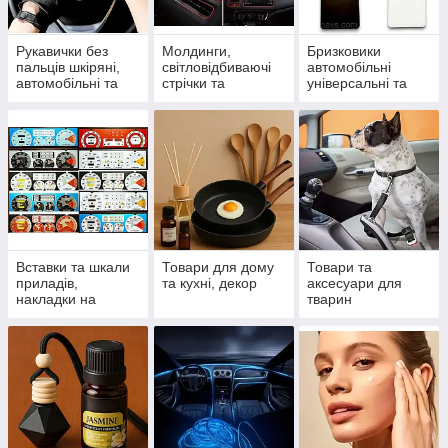
Рукавички без
Молдинги,
Бризковики
пальців шкіряні,
світловідбиваючі
автомобільні
автомобільні та
стрічки та
універсальні та
спортивні
спойлери
модельні
Вставки та шкали
Товари для дому
Товари та
приладів,
та кухні, декор
аксесуари для
накладки на
тварин
панель