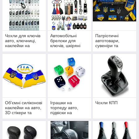
Чохли для ключів
Автомобільні
Патріотичні
авто, ключниці,
брелоки для
автотовари,
наклейки на
ключів, шкіряні
сувеніри та
пульти сигналізації
петлі, карабіни та
наліпки з
підвіски
українською
символікою
Об'ємні силіконові
Іграшки на
Чохли КПП
наклейки на авто,
торпеду авто,
3D стікери та
підвіски на
шильдики
дзеркало та
сувеніри