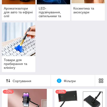
Ароматизатори
LED-
Косметика та
для авто та ефірні
підсвічування,
аксесуари
олії
світильники та
прожектори
Товари для
прибирання та
клінінгу
Сортування
0
Фільтри
–10%
–10%