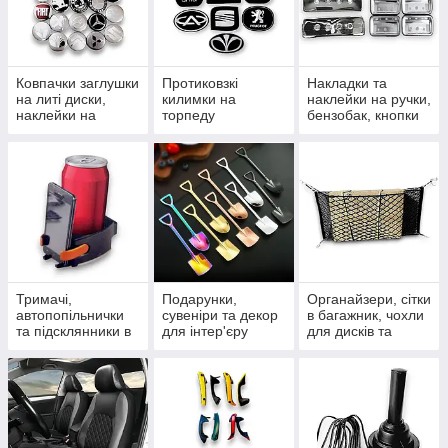
Ковпачки заглушки
Протиковзкі
Накладки та
на литі диски,
килимки на
наклейки на ручки,
наклейки на
торпеду
бензобак, кнопки
ковпачки та ніпелі
автомобіля,
та дефлектори
силіконові та в
рулонах
Тримачі,
Подарунки,
Органайзери, сітки
автопопільнички
сувеніри та декор
в багажник, чохли
та підсклянники в
для інтер'єру
для дисків та
салон
сумочки для
гаджетів