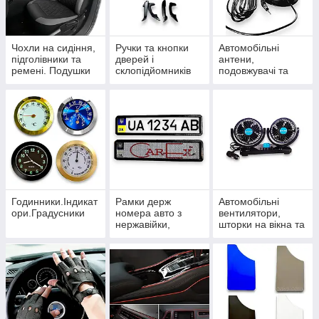
Чохли на сидіння,
Ручки та кнопки
Автомобільні
підголівники та
дверей і
антени,
ремені. Подушки
склопідйомників
подовжувачі та
під шию
розгалужувачі
Годинники.Індикат
Рамки держ
Автомобільні
ори.Градусники
номера авто з
вентилятори,
нержавійки,
шторки на вікна та
карбонові та
термокружки
силіконові