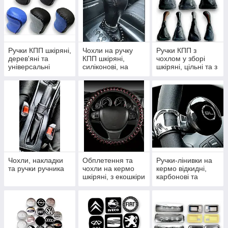
Ручки КПП шкіряні,
Чохли на ручку
Ручки КПП з
дерев'яні та
КПП шкіряні,
чохлом у зборі
універсальні
силіконові, на
шкіряні, цільні та з
змійці та шнурівці
рамкою
Чохли, накладки
Обплетення та
Ручки-лінивки на
та ручки ручника
чохли на кермо
кермо відкидні,
шкіряні, з екошкіри
карбонові та
та комплекти
крутилки
тюнінгу салону