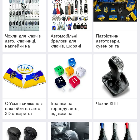
Чохли для ключів
Автомобільні
Патріотичні
авто, ключниці,
брелоки для
автотовари,
наклейки на
ключів, шкіряні
сувеніри та
пульти сигналізації
петлі, карабіни та
наліпки з
підвіски
українською
символікою
Об'ємні силіконові
Іграшки на
Чохли КПП
наклейки на авто,
торпеду авто,
3D стікери та
підвіски на
шильдики
дзеркало та
сувеніри