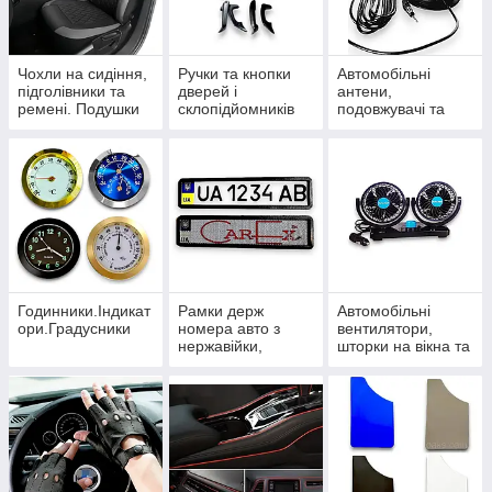
Чохли на сидіння,
Ручки та кнопки
Автомобільні
підголівники та
дверей і
антени,
ремені. Подушки
склопідйомників
подовжувачі та
під шию
розгалужувачі
Годинники.Індикат
Рамки держ
Автомобільні
ори.Градусники
номера авто з
вентилятори,
нержавійки,
шторки на вікна та
карбонові та
термокружки
силіконові