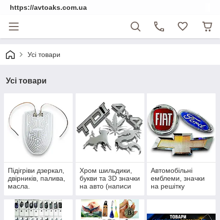
https://avtoaks.com.ua
Усі товари
Усі товари
Підігріви дзеркал,
Хром шильдики,
Автомобільні
двірників, палива,
букви та 3D значки
емблеми, значки
масла.
на авто (написи
на решітку
на багажник)
радіатора та
приціли на капот