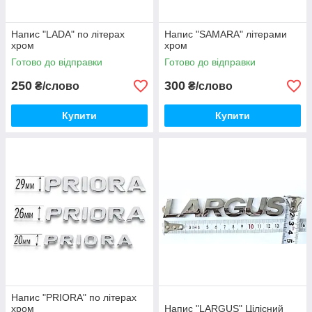
Напис "LADA" по літерах
Напис "SAMARA" літерами
хром
хром
Готово до відправки
Готово до відправки
250
300
₴/слово
₴/слово
Купити
Купити
Напис "PRIORA" по літерах
хром
Напис "LARGUS" Цілісний