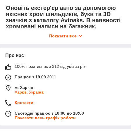
Оновіть екстер'єр авто за допомогою
якісних хром шильдиків, букв та 3D
значків з каталогу Avtoaks. В наявності
хромовані написи на багажник,
дзеркальний хром, чорні матові
Показати все
елементи та окремі літери для
популярних моделей (Lada, Priora,
Lanos, Tiguan, Touareg та ін.). Міцні
Про нас
матеріали стійкі до автомийок.
Замовляйте надійні 3D значки та букви
100% позитивних з 312 відгуків за рік
на кузов з доставкою по Україні.
Працює з 19.09.2011
м. Харків
Харків, Україна
Контакти
Сьогодні працює з 10:00 до 18:00
Показати весь графік роботи