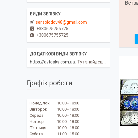
Встав
ser.solodov48@gmail.com
+380675755725
+380675755725
https://avtoaks.com.ua
Тут знайдеш корисне!
Графік роботи
Понеділок
10:00
18:00
Вівторок
10:00
18:00
Середа
10:00
18:00
Четвер
10:00
18:00
Пʼятниця
10:00
18:00
Субота
11:00
15:00