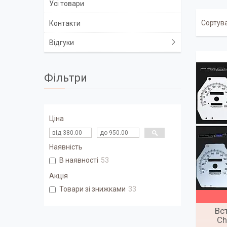
Усі товари
Контакти
Відгуки
Фільтри
Ціна
Наявність
В наявності
53
Акція
Товари зі знижками
33
Вс
Ch