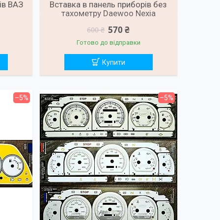
ів ВАЗ
Вставка в панель приборів без
тахометру Daewoo Nexia
570 ₴
600 ₴
Готово до відправки
Купити
–5%
–5%