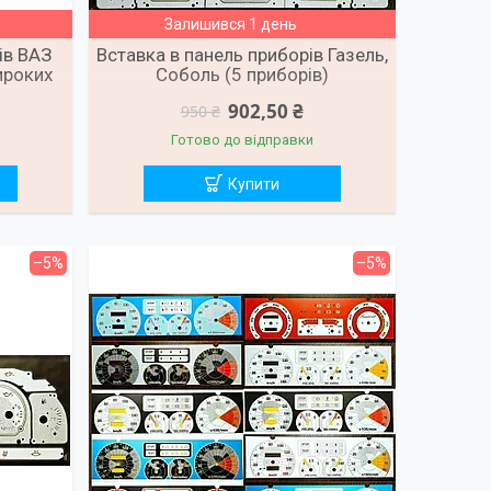
Залишився 1 день
ів ВАЗ
Вставка в панель приборів Газель,
ироких
Соболь (5 приборів)
902,50 ₴
950 ₴
Готово до відправки
Купити
–5%
–5%