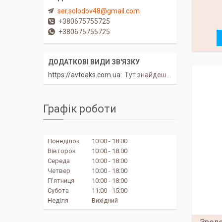
ser.solodov48@gmail.com
+380675755725
+380675755725
https://avtoaks.com.ua
Тут знайдеш корисне!
Графік роботи
Понеділок
10:00
18:00
Вівторок
10:00
18:00
Середа
10:00
18:00
Четвер
10:00
18:00
Пʼятниця
10:00
18:00
Субота
11:00
15:00
Неділя
Вихідний