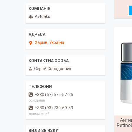
Avtoaks
Харків, Україна
Сергiй Солодовник
+380 (67) 575-57-25
основний
+380 (93) 739-60-53
допомiжний
Анти
Retino