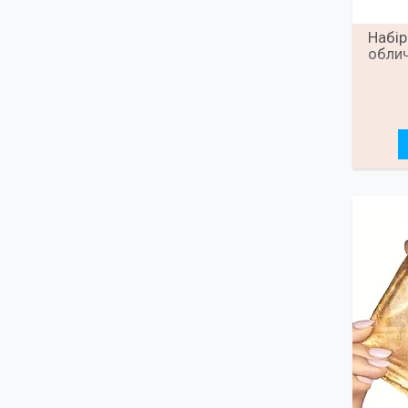
Набір
облич