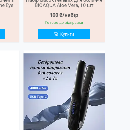
очей з
Набір масок гелевих для обличчя
ne Eye
BIOAQUA Aloe Vera, 10 шт
160 ₴/набір
Готово до відправки
Купити