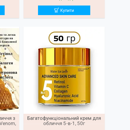
Купити
личчя з
Багатофункціональний крем для
Venom,
обличчя 5-в-1, 50г