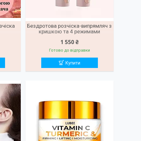
зчіска
Бездротова розчіска-випрямляч з
кришкою та 4 режимами
температури
1 550 ₴
Готово до відправки
Купити