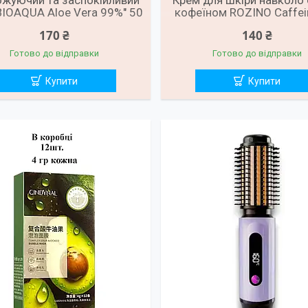
жуючий та заспокійливий
Крем для шкіри навколо 
"BIOAQUA Aloe Vera 99%" 50
кофеїном ROZINO Caffei
гр
Cream, 20 г
170 ₴
140 ₴
Готово до відправки
Готово до відправки
Купити
Купити