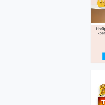
Набі
кре