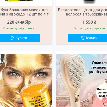
 бульбашкових масок для
Бездротова щітка для ук
чя з авокадо 12 шт по 4 г
волосся з трьохрівне
регулюванням темпера
220 ₴/набір
1 550 ₴
Готово до відправки
Готово до відправки
Купити
Купити