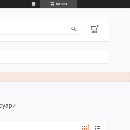
Кошик
суари