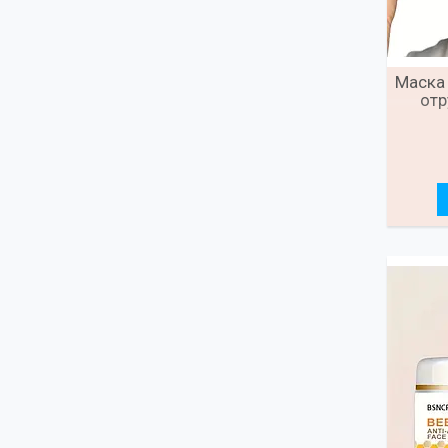
Маска
отр