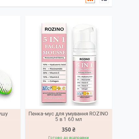
ушу
Пенка-мус для умування ROZINO
5 в 1 60 мл
350 ₴
Готово до відправки