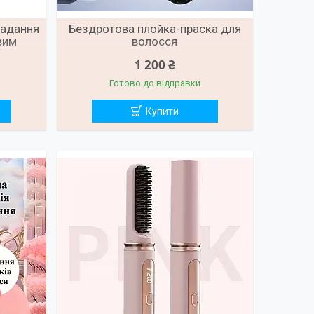
ладання
Бездротова плойка-праска для
вим
волосся
тури
1 200 ₴
Готово до відправки
Купити