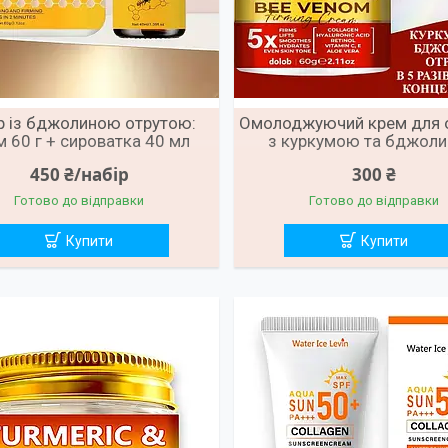
р із бджолиною отрутою:
Омолоджуючий крем для 
м 60 г + сироватка 40 мл
з куркумою та бджол
отрутою 60 г
450 ₴/набір
300 ₴
Готово до відправки
Готово до відправки
Купити
Купити