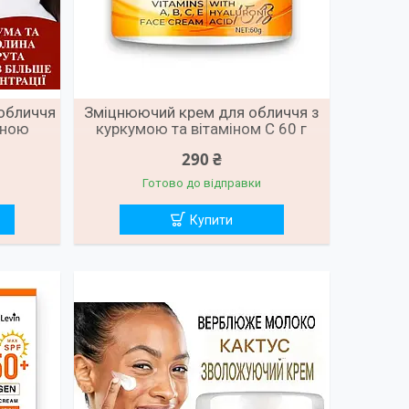
обличчя
Зміцнюючий крем для обличчя з
иною
куркумою та вітаміном С 60 г
290 ₴
Готово до відправки
Купити