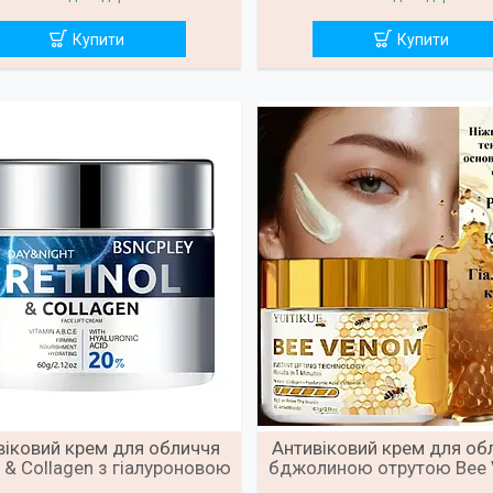
Купити
Купити
віковий крем для обличчя
Антивіковий крем для об
l & Collagen з гіалуроновою
бджолиною отрутою Bee 
кислотою, 60 г
60 г