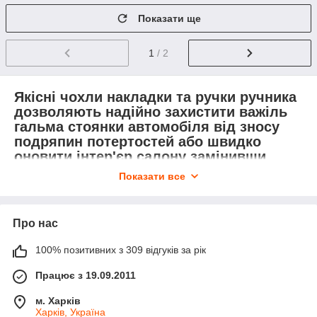
Показати ще
1
/ 2
Якісні чохли накладки та ручки ручника
дозволяють надійно захистити важіль
гальма стоянки автомобіля від зносу
подряпин потертостей або швидко
оновити інтер'єр салону замінивши
зношену заводську рукоятку кузова. У
Показати все
нашому спеціалізованому інтернет-
магазині Avtoaks представлено широкий
вибір захисних елементів інтер'єру та
Про нас
автоаксесуарів за доступними цінами в
Україні. Тут ви можете вигідно купити
100% позитивних з 309 відгуків за рік
шкіряний чохол важеня ручника
універсальний накладку на ручник з PU
Працює з 19.09.2011
шкіри чохол важеня ручного гальма Kia
м. Харків
Sorento перший кузов шкіряний чохол
Харків, Україна