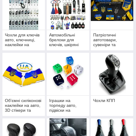
Чохли для ключів
Автомобільні
Патріотичні
авто, ключниці,
брелоки для
автотовари,
наклейки на
ключів, шкіряні
сувеніри та
пульти сигналізації
петлі, карабіни та
наліпки з
підвіски
українською
символікою
Об'ємні силіконові
Іграшки на
Чохли КПП
наклейки на авто,
торпеду авто,
3D стікери та
підвіски на
шильдики
дзеркало та
сувеніри