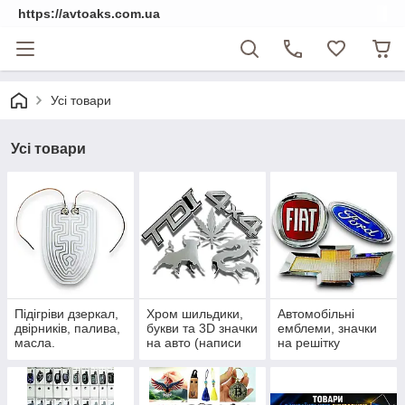
https://avtoaks.com.ua
Усі товари
Усі товари
Підігріви дзеркал,
Хром шильдики,
Автомобільні
двірників, палива,
букви та 3D значки
емблеми, значки
масла.
на авто (написи
на решітку
на багажник)
радіатора та
приціли на капот