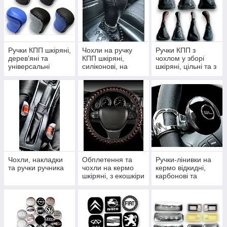
Ручки КПП шкіряні,
Чохли на ручку
Ручки КПП з
дерев'яні та
КПП шкіряні,
чохлом у зборі
універсальні
силіконові, на
шкіряні, цільні та з
змійці та шнурівці
рамкою
Чохли, накладки
Обплетення та
Ручки-лінивки на
та ручки ручника
чохли на кермо
кермо відкидні,
шкіряні, з екошкіри
карбонові та
та комплекти
крутилки
тюнінгу салону