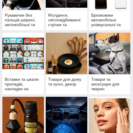
Рукавички без
Молдинги,
Бризковики
пальців шкіряні,
світловідбиваючі
автомобільні
автомобільні та
стрічки та
універсальні та
спортивні
спойлери
модельні
Вставки та шкали
Товари для дому
Товари та
приладів,
та кухні, декор
аксесуари для
накладки на
тварин
панель