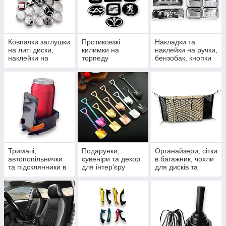
Ковпачки заглушки
Протиковзкі
Накладки та
на литі диски,
килимки на
наклейки на ручки,
наклейки на
торпеду
бензобак, кнопки
ковпачки та ніпелі
автомобіля,
та дефлектори
силіконові та в
рулонах
Тримачі,
Подарунки,
Органайзери, сітки
автопопільнички
сувеніри та декор
в багажник, чохли
та підсклянники в
для інтер'єру
для дисків та
салон
сумочки для
гаджетів