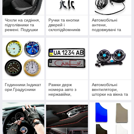
Чохли на сидіння,
Ручки та кнопки
Автомобільні
підголівники та
дверей і
антени,
ремені. Подушки
склопідйомників
подовжувачі та
під шию
розгалужувачі
Годинники.Індикат
Рамки держ
Автомобільні
ори.Градусники
номера авто з
вентилятори,
нержавійки,
шторки на вікна та
карбонові та
термокружки
силіконові