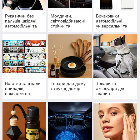
Рукавички без
Молдинги,
Бризковики
пальців шкіряні,
світловідбиваючі
автомобільні
автомобільні та
стрічки та
універсальні та
спортивні
спойлери
модельні
Вставки та шкали
Товари для дому
Товари та
приладів,
та кухні, декор
аксесуари для
накладки на
тварин
панель