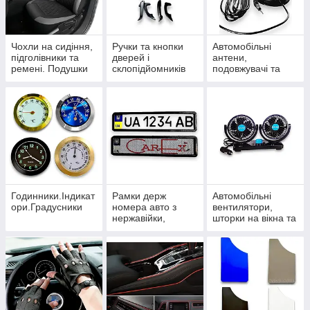
Чохли на сидіння,
Ручки та кнопки
Автомобільні
підголівники та
дверей і
антени,
ремені. Подушки
склопідйомників
подовжувачі та
під шию
розгалужувачі
Годинники.Індикат
Рамки держ
Автомобільні
ори.Градусники
номера авто з
вентилятори,
нержавійки,
шторки на вікна та
карбонові та
термокружки
силіконові