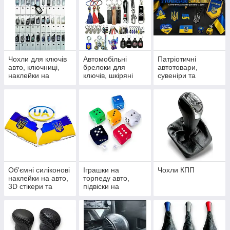
Чохли для ключів
Автомобільні
Патріотичні
авто, ключниці,
брелоки для
автотовари,
наклейки на
ключів, шкіряні
сувеніри та
пульти сигналізації
петлі, карабіни та
наліпки з
підвіски
українською
символікою
Об'ємні силіконові
Іграшки на
Чохли КПП
наклейки на авто,
торпеду авто,
3D стікери та
підвіски на
шильдики
дзеркало та
сувеніри