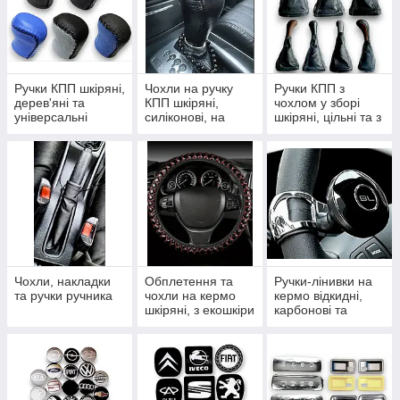
Ручки КПП шкіряні,
Чохли на ручку
Ручки КПП з
дерев'яні та
КПП шкіряні,
чохлом у зборі
універсальні
силіконові, на
шкіряні, цільні та з
змійці та шнурівці
рамкою
Чохли, накладки
Обплетення та
Ручки-лінивки на
та ручки ручника
чохли на кермо
кермо відкидні,
шкіряні, з екошкіри
карбонові та
та комплекти
крутилки
тюнінгу салону