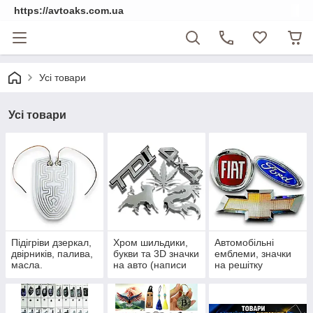
https://avtoaks.com.ua
Усі товари
Усі товари
Підігріви дзеркал,
Хром шильдики,
Автомобільні
двірників, палива,
букви та 3D значки
емблеми, значки
масла.
на авто (написи
на решітку
на багажник)
радіатора та
приціли на капот