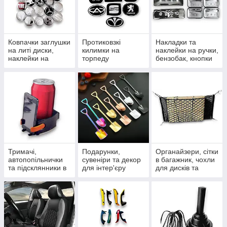
Ковпачки заглушки
Протиковзкі
Накладки та
на литі диски,
килимки на
наклейки на ручки,
наклейки на
торпеду
бензобак, кнопки
ковпачки та ніпелі
автомобіля,
та дефлектори
силіконові та в
рулонах
Тримачі,
Подарунки,
Органайзери, сітки
автопопільнички
сувеніри та декор
в багажник, чохли
та підсклянники в
для інтер'єру
для дисків та
салон
сумочки для
гаджетів