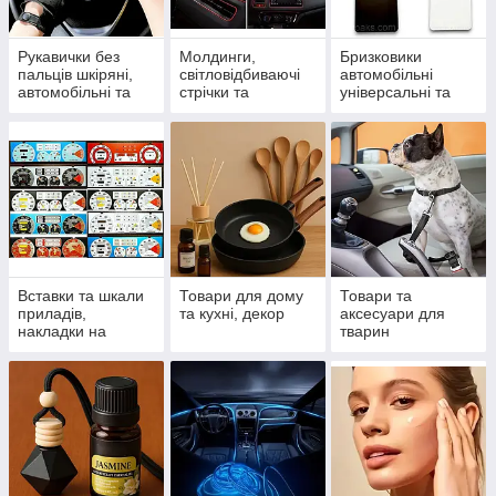
Рукавички без
Молдинги,
Бризковики
пальців шкіряні,
світловідбиваючі
автомобільні
автомобільні та
стрічки та
універсальні та
спортивні
спойлери
модельні
Вставки та шкали
Товари для дому
Товари та
приладів,
та кухні, декор
аксесуари для
накладки на
тварин
панель