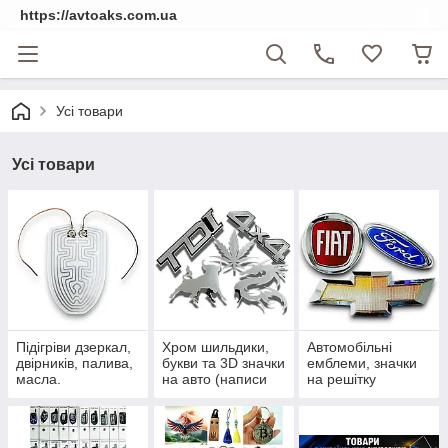
https://avtoaks.com.ua
Усі товари
Усі товари
Підігріви дзеркал,
Хром шильдики,
Автомобільні
двірників, палива,
букви та 3D значки
емблеми, значки
масла.
на авто (написи
на решітку
на багажник)
радіатора та
приціли на капот