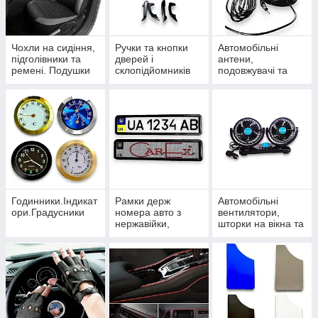
Чохли на сидіння,
Ручки та кнопки
Автомобільні
підголівники та
дверей і
антени,
ремені. Подушки
склопідйомників
подовжувачі та
під шию
розгалужувачі
Годинники.Індикат
Рамки держ
Автомобільні
ори.Градусники
номера авто з
вентилятори,
нержавійки,
шторки на вікна та
карбонові та
термокружки
силіконові