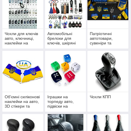
Чохли для ключів
Автомобільні
Патріотичні
авто, ключниці,
брелоки для
автотовари,
наклейки на
ключів, шкіряні
сувеніри та
пульти сигналізації
петлі, карабіни та
наліпки з
підвіски
українською
символікою
Об'ємні силіконові
Іграшки на
Чохли КПП
наклейки на авто,
торпеду авто,
3D стікери та
підвіски на
шильдики
дзеркало та
сувеніри