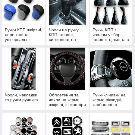
Ручки КПП шкіряні,
Чохли на ручку
Ручки КПП з
дерев'яні та
КПП шкіряні,
чохлом у зборі
універсальні
силіконові, на
шкіряні, цільні та з
змійці та шнурівці
рамкою
Чохли, накладки
Обплетення та
Ручки-лінивки на
та ручки ручника
чохли на кермо
кермо відкидні,
шкіряні, з екошкіри
карбонові та
та комплекти
крутилки
тюнінгу салону