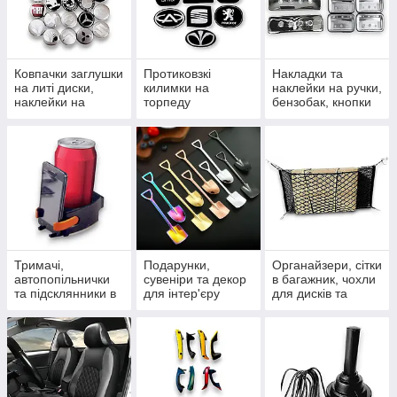
Ковпачки заглушки
Протиковзкі
Накладки та
на литі диски,
килимки на
наклейки на ручки,
наклейки на
торпеду
бензобак, кнопки
ковпачки та ніпелі
автомобіля,
та дефлектори
силіконові та в
рулонах
Тримачі,
Подарунки,
Органайзери, сітки
автопопільнички
сувеніри та декор
в багажник, чохли
та підсклянники в
для інтер'єру
для дисків та
салон
сумочки для
гаджетів