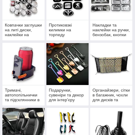
Ковпачки заглушки
Протиковзкі
Накладки та
на литі диски,
килимки на
наклейки на ручки,
наклейки на
торпеду
бензобак, кнопки
ковпачки та ніпелі
автомобіля,
та дефлектори
силіконові та в
рулонах
Тримачі,
Подарунки,
Органайзери, сітки
автопопільнички
сувеніри та декор
в багажник, чохли
та підсклянники в
для інтер'єру
для дисків та
салон
сумочки для
гаджетів