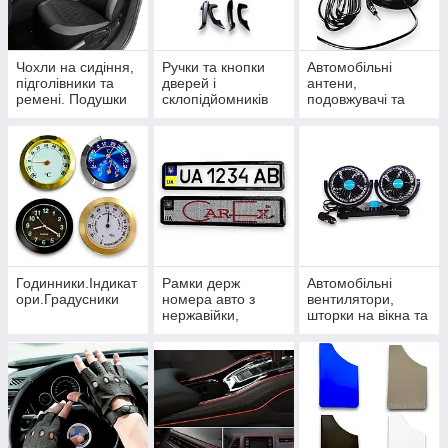
Чохли на сидіння,
Ручки та кнопки
Автомобільні
підголівники та
дверей і
антени,
ремені. Подушки
склопідйомників
подовжувачі та
під шию
розгалужувачі
Годинники.Індикат
Рамки держ
Автомобільні
ори.Градусники
номера авто з
вентилятори,
нержавійки,
шторки на вікна та
карбонові та
термокружки
силіконові