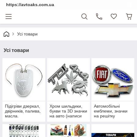
https://avtoaks.com.ua
Усі товари
Усі товари
Підігріви дзеркал,
Хром шильдики,
Автомобільні
двірників, палива,
букви та 3D значки
емблеми, значки
масла.
на авто (написи
на решітку
на багажник)
радіатора та
приціли на капот