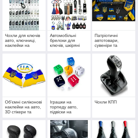
Чохли для ключів
Автомобільні
Патріотичні
авто, ключниці,
брелоки для
автотовари,
наклейки на
ключів, шкіряні
сувеніри та
пульти сигналізації
петлі, карабіни та
наліпки з
підвіски
українською
символікою
Об'ємні силіконові
Іграшки на
Чохли КПП
наклейки на авто,
торпеду авто,
3D стікери та
підвіски на
шильдики
дзеркало та
сувеніри