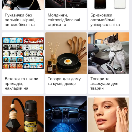
Рукавички без
Молдинги,
Бризковики
пальців шкіряні,
світловідбиваючі
автомобільні
автомобільні та
стрічки та
універсальні та
спортивні
спойлери
модельні
Вставки та шкали
Товари для дому
Товари та
приладів,
та кухні, декор
аксесуари для
накладки на
тварин
панель