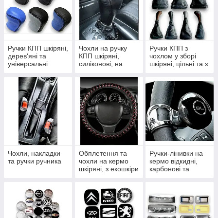
Ручки КПП шкіряні,
Чохли на ручку
Ручки КПП з
дерев'яні та
КПП шкіряні,
чохлом у зборі
універсальні
силіконові, на
шкіряні, цільні та з
змійці та шнурівці
рамкою
Чохли, накладки
Обплетення та
Ручки-лінивки на
та ручки ручника
чохли на кермо
кермо відкидні,
шкіряні, з екошкіри
карбонові та
та комплекти
крутилки
тюнінгу салону