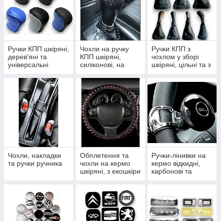
Ручки КПП шкіряні,
Чохли на ручку
Ручки КПП з
дерев'яні та
КПП шкіряні,
чохлом у зборі
універсальні
силіконові, на
шкіряні, цільні та з
змійці та шнурівці
рамкою
Чохли, накладки
Обплетення та
Ручки-лінивки на
та ручки ручника
чохли на кермо
кермо відкидні,
шкіряні, з екошкіри
карбонові та
та комплекти
крутилки
тюнінгу салону