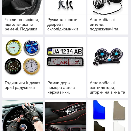
Чохли на сидіння,
Ручки та кнопки
Автомобільні
підголівники та
дверей і
антени,
ремені. Подушки
склопідйомників
подовжувачі та
під шию
розгалужувачі
Годинники.Індикат
Рамки держ
Автомобільні
ори.Градусники
номера авто з
вентилятори,
нержавійки,
шторки на вікна та
карбонові та
термокружки
силіконові