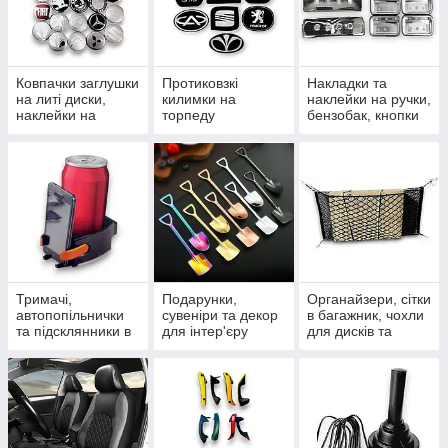
Ковпачки заглушки
Протиковзкі
Накладки та
на литі диски,
килимки на
наклейки на ручки,
наклейки на
торпеду
бензобак, кнопки
ковпачки та ніпелі
автомобіля,
та дефлектори
силіконові та в
рулонах
Тримачі,
Подарунки,
Органайзери, сітки
автопопільнички
сувеніри та декор
в багажник, чохли
та підсклянники в
для інтер'єру
для дисків та
салон
сумочки для
гаджетів