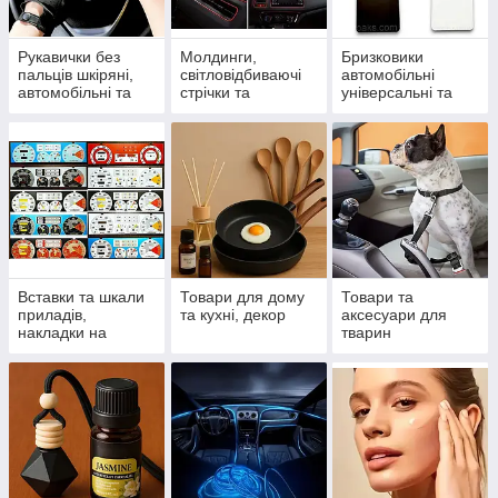
Рукавички без
Молдинги,
Бризковики
пальців шкіряні,
світловідбиваючі
автомобільні
автомобільні та
стрічки та
універсальні та
спортивні
спойлери
модельні
Вставки та шкали
Товари для дому
Товари та
приладів,
та кухні, декор
аксесуари для
накладки на
тварин
панель