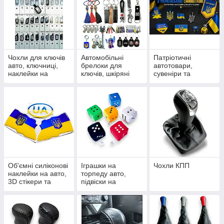
Чохли для ключів
Автомобільні
Патріотичні
авто, ключниці,
брелоки для
автотовари,
наклейки на
ключів, шкіряні
сувеніри та
пульти сигналізації
петлі, карабіни та
наліпки з
підвіски
українською
символікою
Об'ємні силіконові
Іграшки на
Чохли КПП
наклейки на авто,
торпеду авто,
3D стікери та
підвіски на
шильдики
дзеркало та
сувеніри