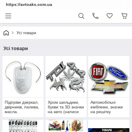
https://avtoaks.com.ua
Усі товари
Усі товари
Підігріви дзеркал,
Хром шильдики,
Автомобільні
двірників, палива,
букви та 3D значки
емблеми, значки
масла.
на авто (написи
на решітку
на багажник)
радіатора та
приціли на капот