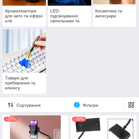
Ароматизатори
LED-
Косметика та
для авто та ефірні
підсвічування,
аксесуари
олії
світильники та
прожектори
Товари для
прибирання та
клінінгу
Сортування
0
Фільтри
–10%
–10%