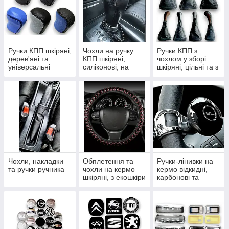
Ручки КПП шкіряні,
Чохли на ручку
Ручки КПП з
дерев'яні та
КПП шкіряні,
чохлом у зборі
універсальні
силіконові, на
шкіряні, цільні та з
змійці та шнурівці
рамкою
Чохли, накладки
Обплетення та
Ручки-лінивки на
та ручки ручника
чохли на кермо
кермо відкидні,
шкіряні, з екошкіри
карбонові та
та комплекти
крутилки
тюнінгу салону