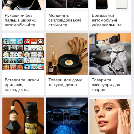
Рукавички без
Молдинги,
Бризковики
пальців шкіряні,
світловідбиваючі
автомобільні
автомобільні та
стрічки та
універсальні та
спортивні
спойлери
модельні
Вставки та шкали
Товари для дому
Товари та
приладів,
та кухні, декор
аксесуари для
накладки на
тварин
панель