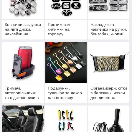
Ковпачки заглушки
Протиковзкі
Накладки та
на литі диски,
килимки на
наклейки на ручки,
наклейки на
торпеду
бензобак, кнопки
ковпачки та ніпелі
автомобіля,
та дефлектори
силіконові та в
рулонах
Тримачі,
Подарунки,
Органайзери, сітки
автопопільнички
сувеніри та декор
в багажник, чохли
та підсклянники в
для інтер'єру
для дисків та
салон
сумочки для
гаджетів