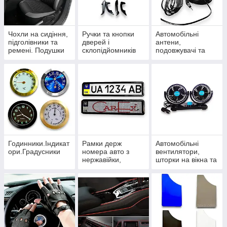
Чохли на сидіння,
Ручки та кнопки
Автомобільні
підголівники та
дверей і
антени,
ремені. Подушки
склопідйомників
подовжувачі та
під шию
розгалужувачі
Годинники.Індикат
Рамки держ
Автомобільні
ори.Градусники
номера авто з
вентилятори,
нержавійки,
шторки на вікна та
карбонові та
термокружки
силіконові