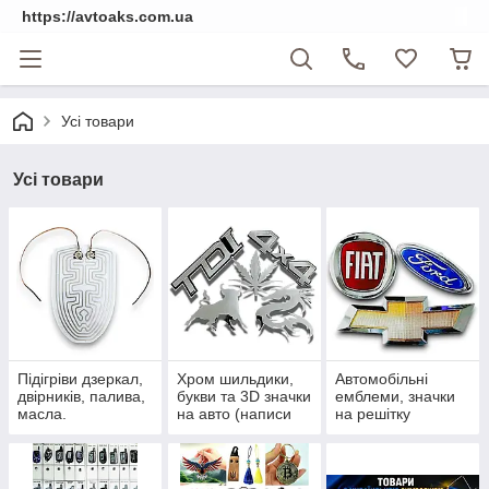
https://avtoaks.com.ua
Усі товари
Усі товари
Підігріви дзеркал,
Хром шильдики,
Автомобільні
двірників, палива,
букви та 3D значки
емблеми, значки
масла.
на авто (написи
на решітку
на багажник)
радіатора та
приціли на капот