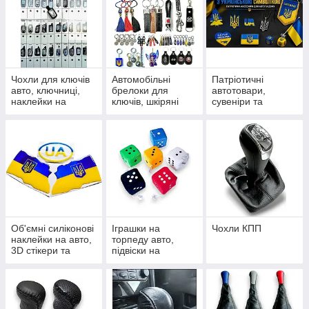
Чохли для ключів
Автомобільні
Патріотичні
авто, ключниці,
брелоки для
автотовари,
наклейки на
ключів, шкіряні
сувеніри та
пульти сигналізації
петлі, карабіни та
наліпки з
підвіски
українською
символікою
Об'ємні силіконові
Іграшки на
Чохли КПП
наклейки на авто,
торпеду авто,
3D стікери та
підвіски на
шильдики
дзеркало та
сувеніри