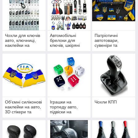
Чохли для ключів
Автомобільні
Патріотичні
авто, ключниці,
брелоки для
автотовари,
наклейки на
ключів, шкіряні
сувеніри та
пульти сигналізації
петлі, карабіни та
наліпки з
підвіски
українською
символікою
Об'ємні силіконові
Іграшки на
Чохли КПП
наклейки на авто,
торпеду авто,
3D стікери та
підвіски на
шильдики
дзеркало та
сувеніри