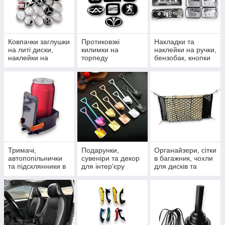
Ковпачки заглушки
Протиковзкі
Накладки та
на литі диски,
килимки на
наклейки на ручки,
наклейки на
торпеду
бензобак, кнопки
ковпачки та ніпелі
автомобіля,
та дефлектори
силіконові та в
рулонах
Тримачі,
Подарунки,
Органайзери, сітки
автопопільнички
сувеніри та декор
в багажник, чохли
та підсклянники в
для інтер'єру
для дисків та
салон
сумочки для
гаджетів