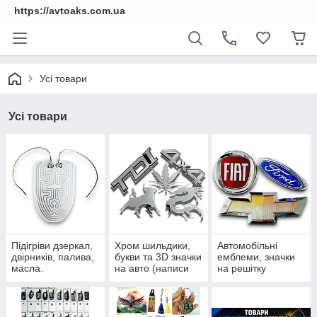
https://avtoaks.com.ua
Усі товари
Усі товари
Підігріви дзеркал,
Хром шильдики,
Автомобільні
двірників, палива,
букви та 3D значки
емблеми, значки
масла.
на авто (написи
на решітку
на багажник)
радіатора та
приціли на капот