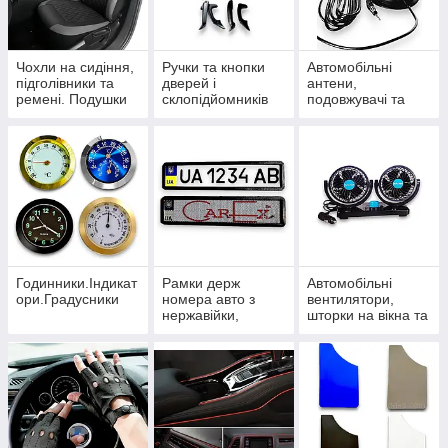
Чохли на сидіння,
Ручки та кнопки
Автомобільні
підголівники та
дверей і
антени,
ремені. Подушки
склопідйомників
подовжувачі та
під шию
розгалужувачі
Годинники.Індикат
Рамки держ
Автомобільні
ори.Градусники
номера авто з
вентилятори,
нержавійки,
шторки на вікна та
карбонові та
термокружки
силіконові