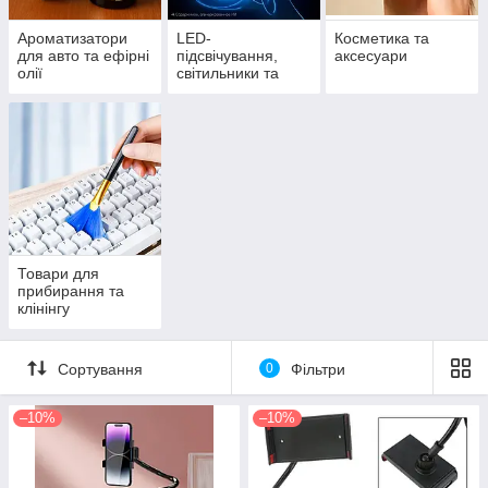
Ароматизатори
LED-
Косметика та
для авто та ефірні
підсвічування,
аксесуари
олії
світильники та
прожектори
Товари для
прибирання та
клінінгу
Сортування
0
Фільтри
–10%
–10%