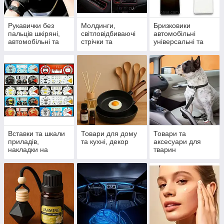
Рукавички без
Молдинги,
Бризковики
пальців шкіряні,
світловідбиваючі
автомобільні
автомобільні та
стрічки та
універсальні та
спортивні
спойлери
модельні
Вставки та шкали
Товари для дому
Товари та
приладів,
та кухні, декор
аксесуари для
накладки на
тварин
панель