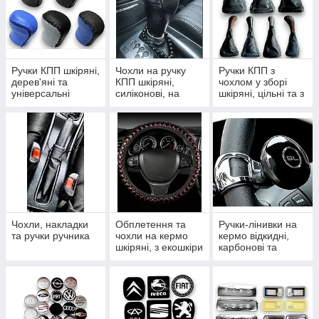
Ручки КПП шкіряні,
Чохли на ручку
Ручки КПП з
дерев'яні та
КПП шкіряні,
чохлом у зборі
універсальні
силіконові, на
шкіряні, цільні та з
змійці та шнурівці
рамкою
Чохли, накладки
Обплетення та
Ручки-лінивки на
та ручки ручника
чохли на кермо
кермо відкидні,
шкіряні, з екошкіри
карбонові та
та комплекти
крутилки
тюнінгу салону