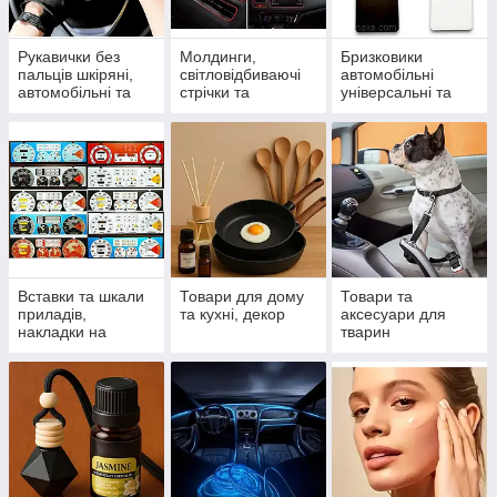
Рукавички без
Молдинги,
Бризковики
пальців шкіряні,
світловідбиваючі
автомобільні
автомобільні та
стрічки та
універсальні та
спортивні
спойлери
модельні
Вставки та шкали
Товари для дому
Товари та
приладів,
та кухні, декор
аксесуари для
накладки на
тварин
панель