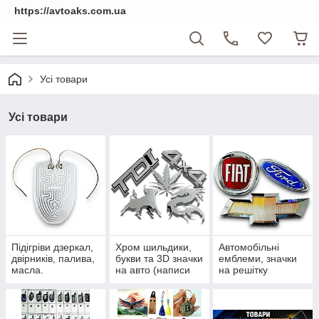
https://avtoaks.com.ua
Усі товари
Усі товари
Підігріви дзеркал,
Хром шильдики,
Автомобільні
двірників, палива,
букви та 3D значки
емблеми, значки
масла.
на авто (написи
на решітку
на багажник)
радіатора та
приціли на капот