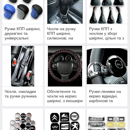
Ручки КПП шкіряні,
Чохли на ручку
Ручки КПП з
дерев'яні та
КПП шкіряні,
чохлом у зборі
універсальні
силіконові, на
шкіряні, цільні та з
змійці та шнурівці
рамкою
Чохли, накладки
Обплетення та
Ручки-лінивки на
та ручки ручника
чохли на кермо
кермо відкидні,
шкіряні, з екошкіри
карбонові та
та комплекти
крутилки
тюнінгу салону