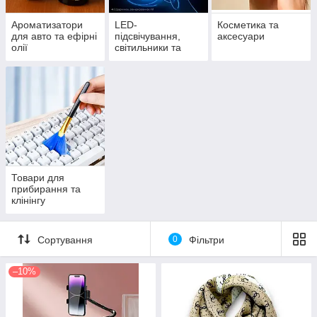
Ароматизатори
LED-
Косметика та
для авто та ефірні
підсвічування,
аксесуари
олії
світильники та
прожектори
Товари для
прибирання та
клінінгу
Сортування
0
Фільтри
–10%