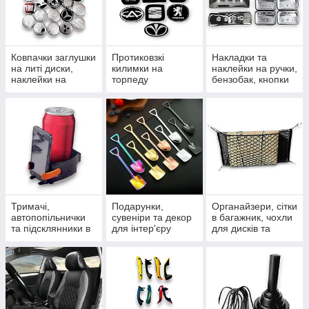
Ковпачки заглушки
Протиковзкі
Накладки та
на литі диски,
килимки на
наклейки на ручки,
наклейки на
торпеду
бензобак, кнопки
ковпачки та ніпелі
автомобіля,
та дефлектори
силіконові та в
рулонах
Тримачі,
Подарунки,
Органайзери, сітки
автопопільнички
сувеніри та декор
в багажник, чохли
та підсклянники в
для інтер'єру
для дисків та
салон
сумочки для
гаджетів