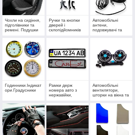
Чохли на сидіння,
Ручки та кнопки
Автомобільні
підголівники та
дверей і
антени,
ремені. Подушки
склопідйомників
подовжувачі та
під шию
розгалужувачі
Годинники.Індикат
Рамки держ
Автомобільні
ори.Градусники
номера авто з
вентилятори,
нержавійки,
шторки на вікна та
карбонові та
термокружки
силіконові