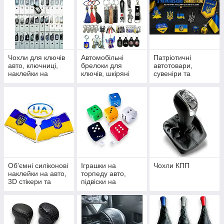
Чохли для ключів
Автомобільні
Патріотичні
авто, ключниці,
брелоки для
автотовари,
наклейки на
ключів, шкіряні
сувеніри та
пульти сигналізації
петлі, карабіни та
наліпки з
підвіски
українською
символікою
Об'ємні силіконові
Іграшки на
Чохли КПП
наклейки на авто,
торпеду авто,
3D стікери та
підвіски на
шильдики
дзеркало та
сувеніри