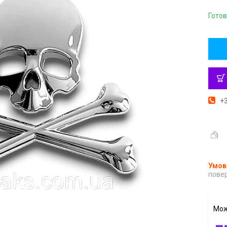
Готов
+3
повер