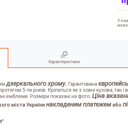
У ком
может
Характеристики
дзеркального хрому.
європейсь
ням
Гарантована
ротягом 5-ти років. Кріпиться як з зовні кузова, так 
Ціна вказан
ині емблеми. Розміри показані на фото.
накладеним платежем
п
ого міста України
або
И"