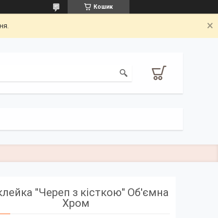
Кошик
ня.
лейка "Череп з кісткою" Об'ємна
Хром