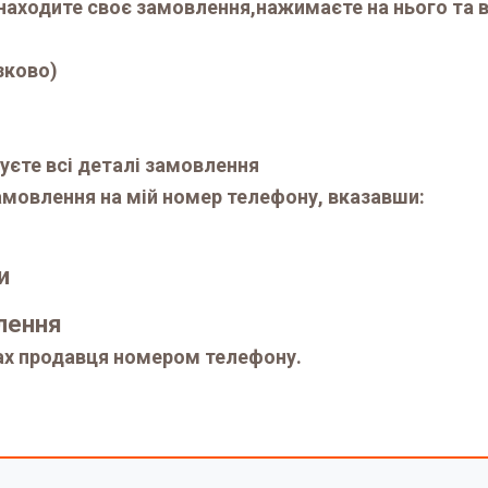
находите своє замовлення,нажимаєте на нього та в
зково)
уєте всі деталі замовлення
мовлення на мій номер телефону, вказавши:
и
влення
ах продавця номером телефону.