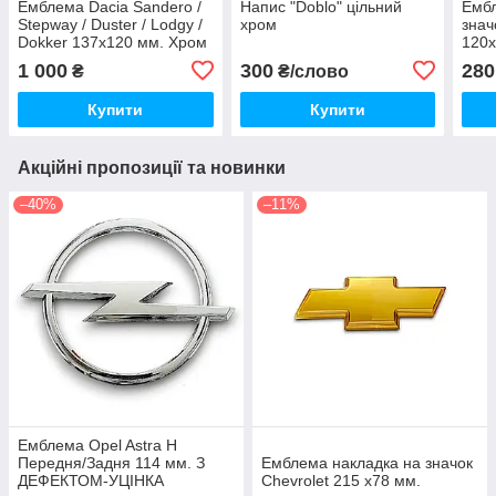
Емблема Dacia Sandero /
Напис "Doblo" цільний
Ембл
Stepway / Duster / Lodgy /
хром
знач
Dokker 137х120 мм. Хром
120
1 000
300
280
₴
₴/слово
Купити
Купити
Акційні пропозиції та новинки
–40%
–11%
Емблема Opel Astra H
Передня/Задня 114 мм. З
Емблема накладка на значок
ДЕФЕКТОМ-УЦІНКА
Chevrolet 215 х78 мм.