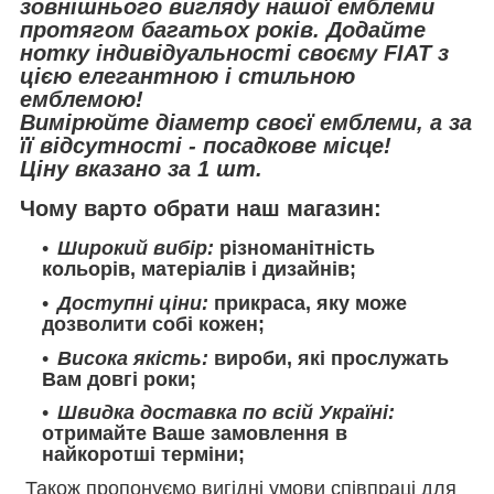
зовнішнього вигляду нашої емблеми
протягом багатьох років. Додайте
нотку індивідуальності своєму FIAT з
цією елегантною і стильною
емблемою!
Вимірюйте діаметр своєї емблеми, а за
її відсутності - посадкове місце!
Ціну вказано за 1 шт
.
Чому варто обрати наш магазин:
Широкий вибір:
різноманітність
кольорів, матеріалів і дизайнів;
Доступні ціни:
прикраса, яку може
дозволити собі кожен;
Висока якість:
вироби, які прослужать
Вам довгі роки;
Швидка доставка по всій Україні:
отримайте Ваше замовлення в
найкоротші терміни;
Також пропонуємо вигідні умови співпраці для