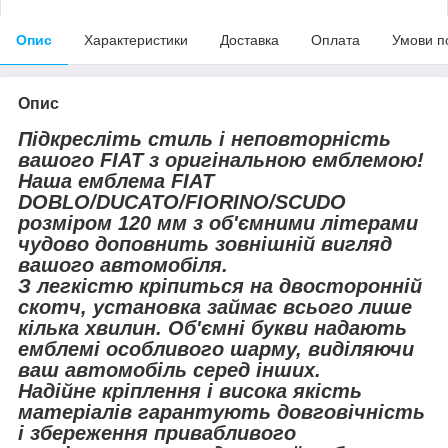
Опис
Характеристики
Доставка
Оплата
Умови п
Опис
Підкресліть стиль і неповторність
вашого FIAT з оригінальною емблемою!
Наша емблема FIAT
DOBLO/DUCATO/FIORINO/SCUDO
розміром 120 мм з об'ємними літерами
чудово доповнить зовнішній вигляд
вашого автомобіля.
З легкістю кріпиться на двосторонній
скотч, установка займає всього лише
кілька хвилин. Об'ємні букви надають
емблемі особливого шарму, виділяючи
ваш автомобіль серед інших.
Надійне кріплення і висока якість
матеріалів гарантують довговічність
і збереження привабливого