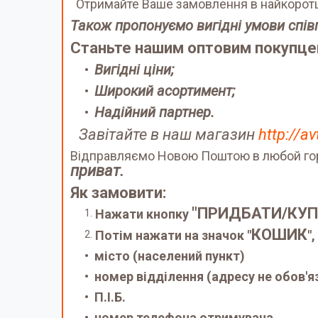
Отримайте Ваше замовлення в найкоротш
Також пропонуємо вигідні умови спів
Станьте нашим оптовим покупцем
Вигідні ціни;
Широкий асортимент;
Надійний партнер.
Завітайте в наш магазин
http://a
Відправляємо Новою Поштою в любой г
приват.
Як замовити:
"ПРИДБАТИ/КУП
Нажати кнопку
КОШИК
Потім нажати на значок "
"
місто (населений пункт)
номер відділення (адресу не обов'я
П.І.Б.
номер телефона отримувача