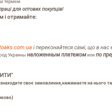
і терміни.
праці для оптових покупців!
 і отримайте:
vtoaks.com.ua
і переконайтеся самі, що в нас 
наложенным платежом
по пре
ород Украины
или
ИТИ"
, знаходите своє замовлення,нажимаєте на нього та
зково)