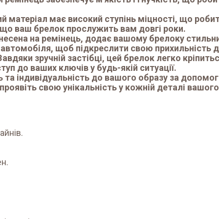
ий матеріал має високий ступінь міцності, що роби
 що ваш брелок прослужить вам довгі роки.
несена на ремінець, додає вашому брелоку стильний
автомобіля, щоб підкреслити свою прихильність д
 Завдяки зручній застібці, цей брелок легко кріпить
уп до ваших ключів у будь-якій ситуації.
 та індивідуальність до вашого образу за допомо
проявіть свою унікальність у кожній деталі вашого
айнів.
н.