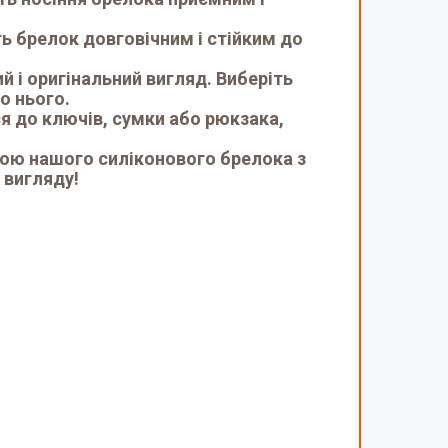
ть брелок довговічним і стійким до
 і оригінальний вигляд. Виберіть
о нього.
ся до ключів, сумки або рюкзака,
гою нашого силіконового брелока з
 вигляду!