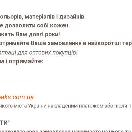
ольорів, матеріалів і дизайнів.
е дозволити собі кожен.
ужать Вам довгі роки!
отримайте Ваше замовлення в найкоротші тер
впраці для оптових покупців!
 і отримайте:
toaks.com.ua
якого міста України накладеним платежем або після п
ТИ"
 знаходите своє замовлення,нажимаєте на нього та 