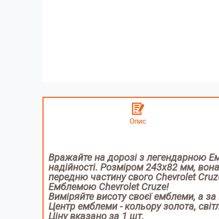
Опис
Вражайте на дорозі з легендарною Емб
надійності. Розміром 243х82 мм, вон
передню частину свого Chevrolet Cruze
Емблемою Chevrolet Cruze!
Виміряйте висоту своєї емблеми, а за ї
Центр емблеми -
кольору золота, сві
Ціну вказано
за 1 шт.