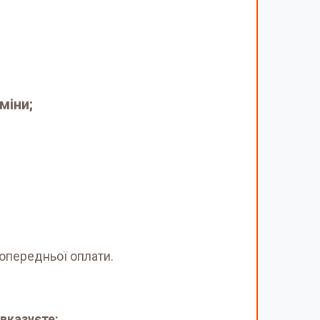
міни;
опередньої оплати.
вказуєте: