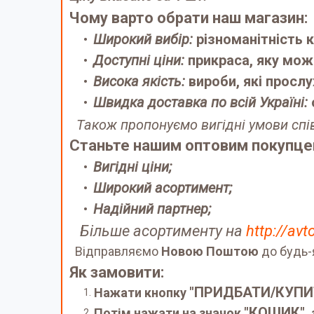
Чому варто обрати наш магазин:
Широкий вибір:
різноманітність к
Доступні ціни:
прикраса, яку мож
Висока якість:
вироби, які просл
Швидка доставка по всій Україні:
Також пропонуємо вигідні умови спі
Станьте нашим оптовим покупцем
Вигідні ціни;
Широкий асортимент;
Надійний партнер;
Більше асортименту на
http://av
Відправляємо
Новою Поштою
до будь-
Як замовити:
"ПРИДБАТИ/КУПИ
Нажати кнопку
"КОШИК"
Потім нажати на значок
,