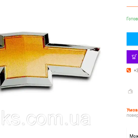
Готов
+3
повер