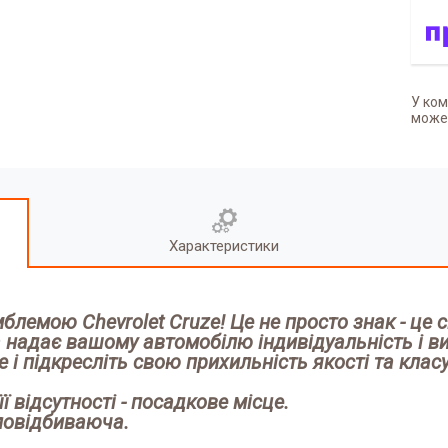
У ком
может
Характеристики
лемою Chevrolet Cruze! Це не просто знак - це 
а надає вашому автомобілю індивідуальність і в
 і підкресліть свою прихильність якості та клас
ї відсутності - посадкове місце.
тловідбиваюча
.