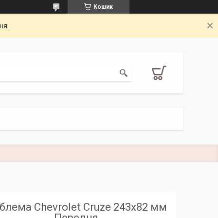
Кошик
ня.
блема Chevrolet Cruze 243х82 мм
Передня