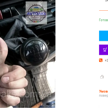
Готов
+3
повер