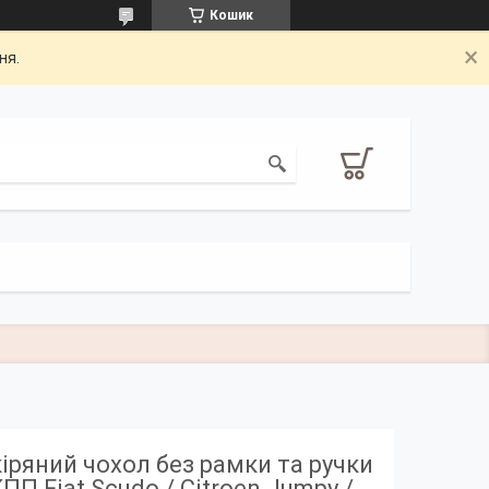
Кошик
ня.
іряний чохол без рамки та ручки
ПП Fiat Scudo / Citroen Jumpy /