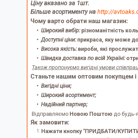
Ціну вказано за 1шт.
Більше асортименту на
http://avtoaks
Чому варто обрати наш магазин:
Широкий вибір:
різноманітність кольо
Доступні ціни:
прикраса, яку може д
Висока якість:
вироби, які прослужат
Швидка доставка по всій Україні:
отр
Також пропонуємо вигідні умови співпрац
Станьте нашим оптовим покупцем і
Вигідні ціни;
Широкий асортимент;
Надійний партнер;
Відправляємо
Новою Поштою
до будь-я
Як замовити:
Нажати кнопку "ПРИДБАТИ/КУПИТ