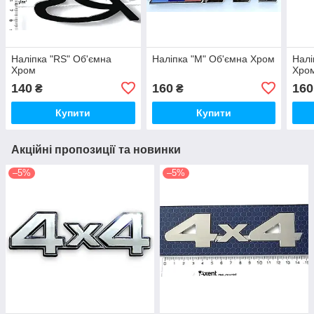
Наліпка "RS" Об'ємна
Наліпка "М" Об'ємна Хром
Налі
Хром
Хро
140
160
160
₴
₴
Купити
Купити
Акційні пропозиції та новинки
–5%
–5%