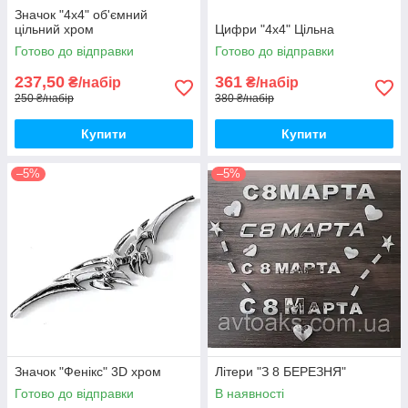
Значок "4х4" об'ємний
цільний хром
Цифри "4х4" Цільна
Готово до відправки
Готово до відправки
237,50
361
₴/набір
₴/набір
250 ₴/набір
380 ₴/набір
Купити
Купити
–5%
–5%
Значок "Фенікс" 3D хром
Літери "З 8 БЕРЕЗНЯ"
Готово до відправки
В наявності