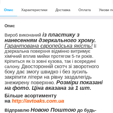
Опис
Характеристики
Доставка
Оплата
Умови п
Опис
із пластику з
Вироб виконаний
нанесенням дзеркального хрому.
Гарантована європейська якість!
Її
дзеркальна поверхня відмінно витримує
хімічний вплив мийки протягом 5-ти років.
Кріпиться як із зовні кузова, так і всередині
Двосторонній скотч зі зворотного
салону.
боку дає змогу швидко і без зусиль
закріпити літери на рівну заздалегідь
Розміри показані
знежирену поверхню
.
на фото. Ціна вказана за 1 шт.
Більше асортименту
на
http://avtoaks.com.ua
Новою Поштою
Відправлю
до будь-