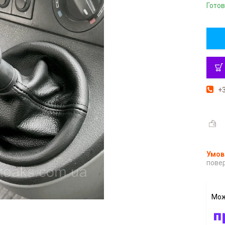
Готов
+3
повер