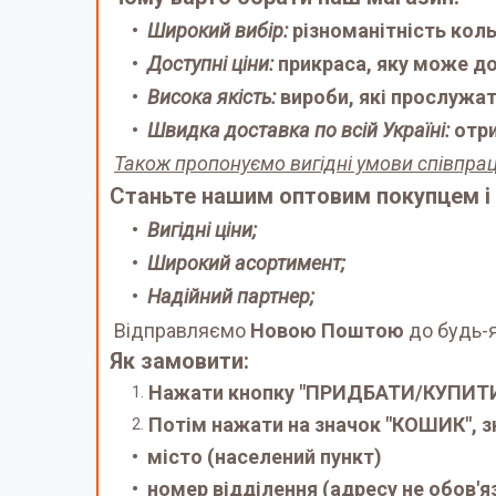
Широкий вибір:
різноманітність кольо
Доступні ціни:
прикраса, яку може д
Висока якість:
вироби, які прослужат
Швидка доставка по всій Україні:
отр
Також пропонуємо вигідні умови співпрац
Станьте нашим оптовим покупцем і
Вигідні ціни;
Широкий асортимент;
Надійний партнер;
Відправляємо
Новою Поштою
до будь-я
Як замовити:
Нажати кнопку "ПРИДБАТИ/КУПИТ
Потім нажати на значок "КОШИК", з
місто (населений пункт)
номер відділення (адресу не обов'я