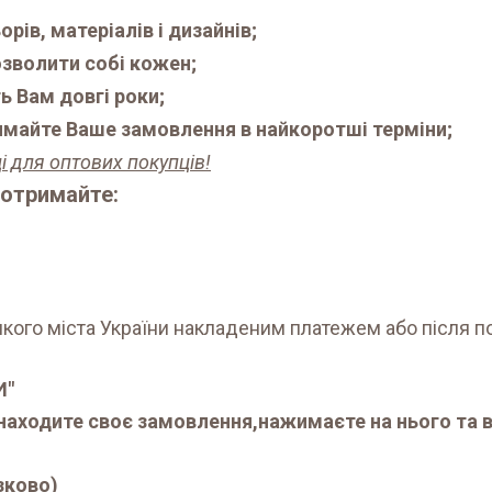
рів, матеріалів і дизайнів;
озволити собі кожен;
ь Вам довгі роки;
имайте Ваше замовлення в найкоротші терміни;
і для оптових покупців!
 отримайте:
кого міста України накладеним платежем або після по
И"
находите своє замовлення,нажимаєте на нього та в
зково)