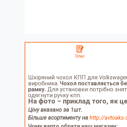
Опис
Шкіряний чохол КПП для
Volkswage
виробника.
Чохол поставляється без
рамку.
Для установки потрібно зняти
одягнути ручку кпп.
На фото – приклад того, як ц
Ціну вказано за 1шт.
Більше асортименту на
http://avtoaks
Чому варто обрати наш магазин: