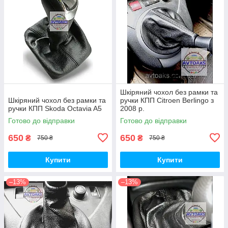
Шкіряний чохол без рамки та
Шкіряний чохол без рамки та
ручки КПП Citroеn Berlingo з
ручки КПП Skoda Octavia A5
2008 р.
Готово до відправки
Готово до відправки
650
650
₴
₴
750 ₴
750 ₴
Купити
Купити
–13%
–13%