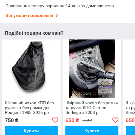
Повернення товару впродовж 14 днів за домовленістю
Всі умови повернення
Подібні товари компанії
Шкіряний чохол КПП без
Шкіряний чохол без рамки
Шкір
ручки та без рамки для
та ручки КПП Citroеn
та р
Peugeot 1995-2015 рр.
Berlingo з 2008 р.
Benz
р.
750
650
650
₴
₴
750 ₴
Купити
Купити