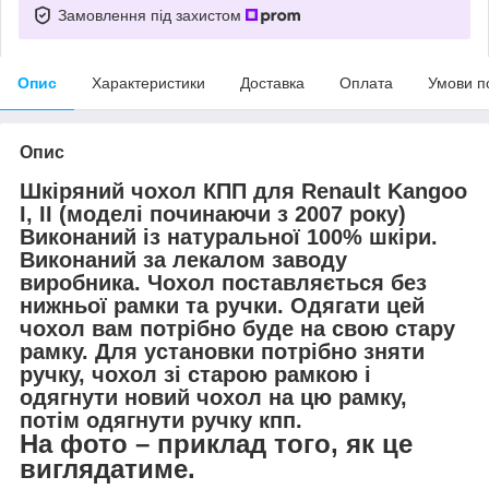
Замовлення під захистом
Опис
Характеристики
Доставка
Оплата
Умови п
Опис
Шкіряний чохол КПП для Renault Kangoo
I, II (моделі починаючи з 2007 року)
Виконаний
із натуральної 100% шкіри.
Виконаний за лекалом заводу
виробника.
Чохол поставляється без
нижньої рамки та ручки. Одягати цей
чохол вам потрібно буде на свою стару
рамку.
Для установки потрібно зняти
ручку, чохол зі старою рамкою і
одягнути новий чохол на цю рамку,
потім одягнути ручку кпп.
На фото – приклад того, як це
виглядатиме.