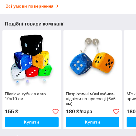
Всі умови повернення
Подібні товари компанії
Підвіска кубик в авто
Патріотичні м'які кубики-
М'як
10×10 см
підвіски на присосці (6×6
прис
см)
155
180
180
₴
₴/пара
Купити
Купити