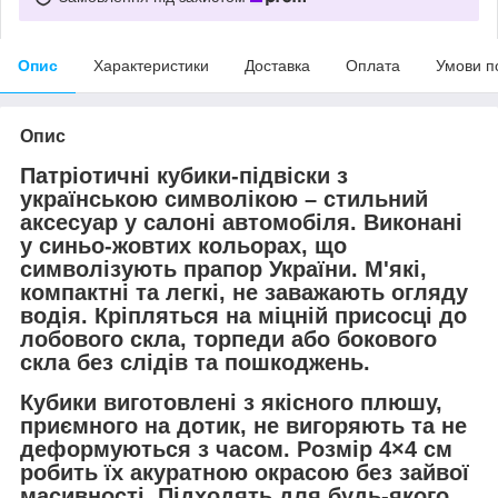
Опис
Характеристики
Доставка
Оплата
Умови п
Опис
Патріотичні кубики-підвіски з
українською символікою – стильний
аксесуар у салоні автомобіля. Виконані
у синьо-жовтих кольорах, що
символізують прапор України. М'які,
компактні та легкі, не заважають огляду
водія. Кріпляться на міцній присосці до
лобового скла, торпеди або бокового
скла без слідів та пошкоджень.
Кубики виготовлені з якісного плюшу,
приємного на дотик, не вигоряють та не
деформуються з часом. Розмір 4×4 см
робить їх акуратною окрасою без зайвої
масивності. Підходять для будь-якого