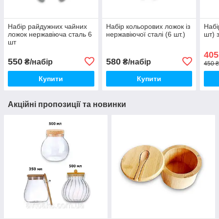
Набір райдужних чайних
Набір кольорових ложок із
Набі
ложок нержавіюча сталь 6
нержавіючої сталі (6 шт.)
шт) 
шт
405
550
580
₴/набір
₴/набір
450 ₴
Купити
Купити
Акційні пропозиції та новинки