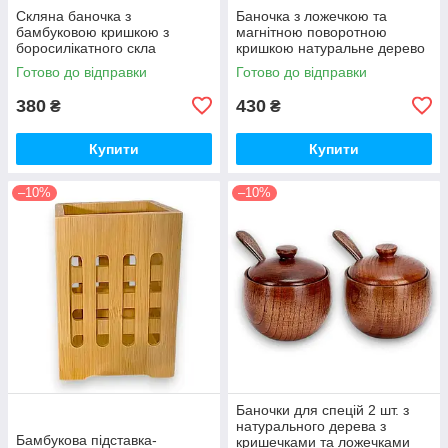
Скляна баночка з
Баночка з ложечкою та
бамбуковою кришкою з
магнітною поворотною
боросилікатного скла
кришкою натуральне дерево
Готово до відправки
Готово до відправки
380
430
₴
₴
Купити
Купити
–10%
–10%
Баночки для спецій 2 шт. з
натурального дерева з
Бамбукова підставка-
кришечками та ложечками