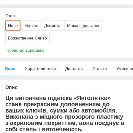
Стан
Нове
Малюк
Дівчинка
Мама з донькою
Божественне Сяйво
Готово до відправки
Опис
Характеристики
Доставка
Оплата
Умови п
Опис
Ця витончена підвіска «Янголятко»
стане прекрасним доповненням до
ваших ключів, сумки або автомобіля.
Виконана з міцного прозорого пластику
з акриловим покриттям, вона поєднує в
собі стиль і витонченість.