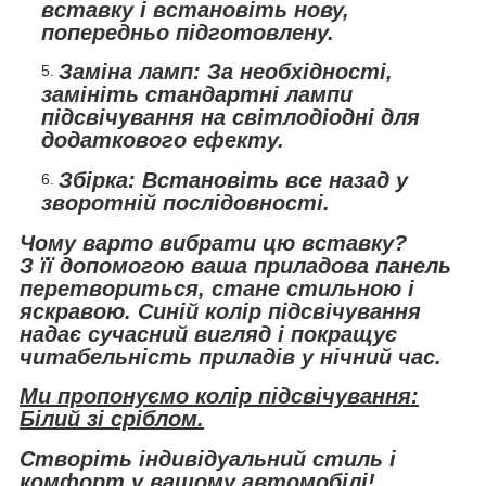
вставку і встановіть нову,
попередньо підготовлену.
Заміна ламп:
За необхідності,
замініть стандартні лампи
підсвічування на світлодіодні для
додаткового ефекту.
Збірка:
Встановіть все назад у
зворотній послідовності.
Чому варто вибрати цю вставку?
З її допомогою ваша приладова панель
перетвориться, стане стильною і
яскравою. Синій колір підсвічування
надає сучасний вигляд і покращує
читабельність приладів у нічний час.
Ми пропонуємо колір підсвічування:
Білий зі сріблом.
Створіть індивідуальний стиль і
комфорт у вашому автомобілі!