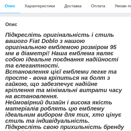
Опис
Характеристики
Доставка
Оплата
Умови п
Опис
Підкресліть оригінальність і стиль
вашого Fiat Doblo з нашою
оригінальною емблемою розміром 95
мм в діаметрі! Наша емблема являє
собою ідеальне поєднання надійності
та елегантності.
Встановлення цієї емблеми легке та
просте - вона кріпиться на болт з
гайкою, що забезпечує надійне
кріплення та мінімальні витрати часу
на встановлення.
Неймовірний дизайн і висока якість
матеріалів роблять цю емблему
ідеальним вибором для тих, хто цінує
стиль та індивідуальність.
Підкресліть свою прихильність бренду