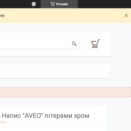
Кошик
ня.
Напис "AVEO" літерами хром