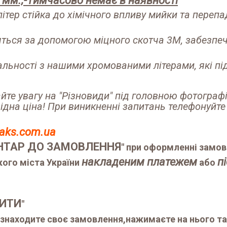
0 мм.;-Тимчасово немає в наявності
тер стійка до хімічного впливу мийки та перепад
ляться за допомогою міцного скотча 3M, забезпеч
льності з нашими хромованими літерами, які під
айте увагу на "Різновиди" під головною фотогра
ідна ціна! При виникненні запитань телефонуйте
oaks.com.ua
НТАР ДО ЗАМОВЛЕННЯ
" при оформленні замов
накладеним платежем
п
ого міста України
або
ИТИ
"
, знаходите своє замовлення,нажимаєте на нього та