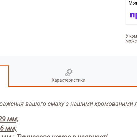
У ком
может
Характеристики
браження вашого смаку з нашими хромованими лі
29 мм;
26 мм;