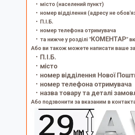
місто (населений пункт)
номер відділення (адресу не обов'я
П.І.Б.
номер телефона отримувача
КОМЕНТАР
та нижче у розділі "
" в
Або ви також можете написати ваше за
П.І.Б.
місто
номер відділення Нової Пошт
номер телефона отримувача
назва товару та деталі замо
Або подзвонити за вказаним в контакт