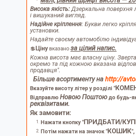
малі, рівний шрифт висота — 2
Висока якість:
Дзеркальна поверхня лі
і вишуканий вигляд.
Надійне кріплення
: Букви легко кріп
установки.
Надайте своєму автомобілю індивідуа
за цілий напис.
Ціну
💲
вказано
Кожна висота має власну ціну. Зверт
окремо та під кожною вказана відпов
продавця".
Більше асортименту на
http://avt
КОМЕ
Вказуйте висоту літер у розділі "
Новою Поштою
Відправлю
до будь-як
реквізитами.
Як замовити:
ПРИДБАТИ/КУП
Нажати кнопку "
КОШИК
Потім нажати на значок "
"