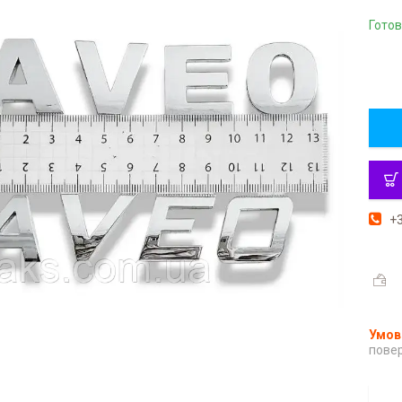
Готов
+3
повер