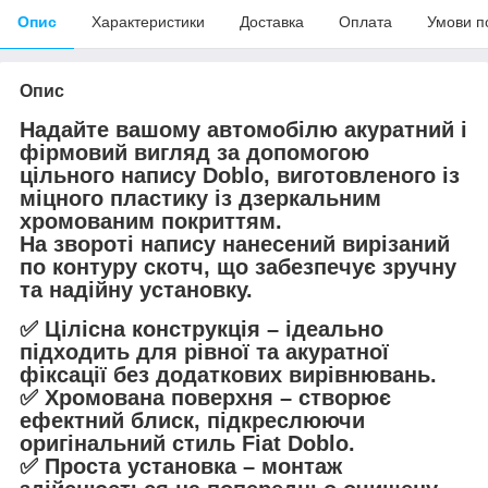
Опис
Характеристики
Доставка
Оплата
Умови п
Опис
Надайте вашому автомобілю акуратний і
фірмовий вигляд за допомогою
цільного напису Doblo
, виготовленого
із
міцного пластику із дзеркальним
хромованим покриттям.
На звороті напису нанесений
вирізаний
по контуру скотч
, що забезпечує зручну
та надійну установку.
✅
Цілісна конструкція
– ідеально
підходить для рівної та акуратної
фіксації без додаткових вирівнювань.
✅
Хромована поверхня
– створює
ефектний блиск, підкреслюючи
оригінальний стиль Fiat Doblo.
✅
Проста установка
– монтаж