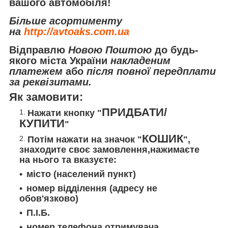
вашого автомобіля!
Більше асортименту
на
http://avtoaks.com.ua
Відправлю
Новою Поштою
до будь-
якого міста України
накладеним
платежем
або
після повної передплати
за реквізитами.
Як замовити:
ПРИДБАТИ/
Нажати кнопку "
КУПИТИ
"
КОШИК
Потім нажати на значок "
",
знаходите своє замовлення,нажимаєте
на нього та вказуєте:
місто (населений пункт)
номер відділення (адресу не
обов'язково)
П.І.Б.
номер телефона отримувача