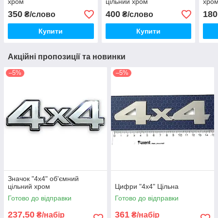
хром
цільний хром
хро
350
400
180
₴/слово
₴/слово
Купити
Купити
Акційні пропозиції та новинки
–5%
–5%
Значок "4х4" об'ємний
цільний хром
Цифри "4х4" Цільна
Готово до відправки
Готово до відправки
237,50
361
₴/набір
₴/набір