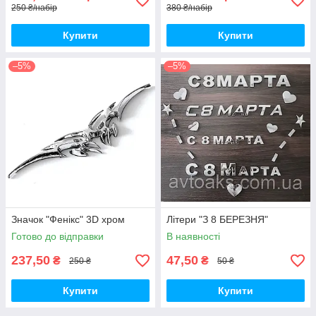
250 ₴/набір
380 ₴/набір
Купити
Купити
–5%
–5%
Значок "Фенікс" 3D хром
Літери "З 8 БЕРЕЗНЯ"
Готово до відправки
В наявності
237,50
47,50
₴
₴
250 ₴
50 ₴
Купити
Купити