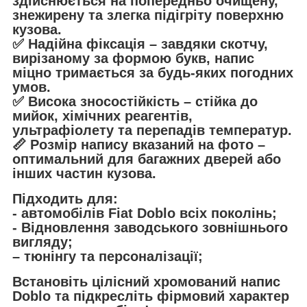
здійснюється на попередньо очищену,
знежирену та злегка підігріту поверхню
кузова.
✅
Надійна фіксація
– завдяки скотчу,
вирізаному за формою букв, напис
міцно тримається за будь-яких погодних
умов.
✅
Висока зносостійкість
– стійка до
мийок, хімічних реагентів,
ультрафіолету та перепадів температур.
📏
Розмір напису вказаний на фото
–
оптимальний для багажних дверей або
інших частин кузова.
Підходить для:
- автомобілів
Fiat Doblo всіх поколінь;
- Відновлення заводського зовнішнього
вигляду;
– тюнінгу та персоналізації;
Встановіть
цілісний хромований напис
Doblo
та підкресліть фірмовий характер