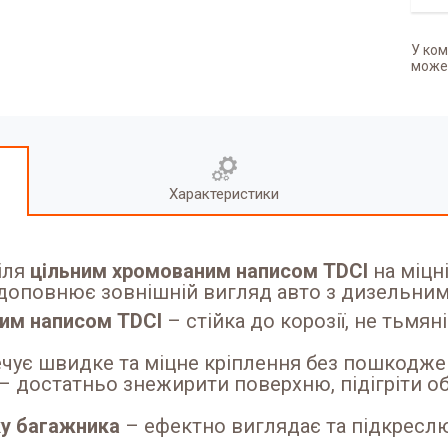
У ком
может
Характеристики
іля
цільним хромованим написом TDCI
на міцн
 доповнює зовнішній вигляд авто з дизельним
им написом TDCI
– стійка до корозії, не тьмяніє
чує швидке та міцне кріплення без пошкодже
– достатньо знежирити поверхню, підігріти об
у багажника
– ефектно виглядає та підкреслю