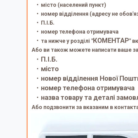
місто (населений пункт)
номер відділення (адресу не обов'я
П.І.Б.
номер телефона отримувача
КОМЕНТАР
та нижче у розділі "
" в
Або ви також можете написати ваше за
П.І.Б.
місто
номер відділення Нової Пошт
номер телефона отримувача
назва товару та деталі замо
Або подзвонити за вказаним в контакт