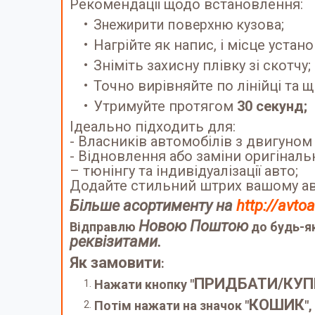
Рекомендації щодо встановлення:
Знежирити поверхню кузова;
Нагрійте як напис, і місце устано
Зніміть захисну плівку зі скотчу;
Точно вирівняйте по лінійці та щ
Утримуйте протягом
30 секунд;
Ідеально підходить для:
- Власників автомобілів з двигуно
- Відновлення або заміни оригіналь
– тюнінгу та індивідуалізації авто;
Додайте стильний штрих вашому а
Більше асортименту на
http://avto
Новою Поштою
Відправлю
до будь-як
реквізитами.
Як замовити
:
ПРИДБАТИ/КУП
Нажати кнопку "
КОШИК
Потім нажати на значок "
"