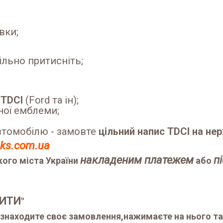
вки;
ільно притисніть;
м
TDCI
(Ford та ін);
ної емблеми;
втомобілю - замовте
цільний напис TDCI на не
aks.com.ua
накладеним платежем
п
ого міста України
або
ИТИ
"
, знаходите своє замовлення,нажимаєте на нього та