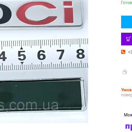
Готов
+3
повер