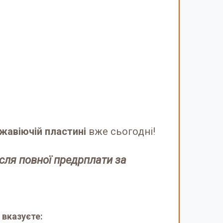
ржавіючій пластині
вже сьогодні!
ісля повної предрплати за
 вказуєте: