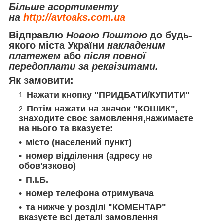
Більше асортименту
на
http://avtoaks.com.ua
Відправлю
Новою Поштою
до будь-
якого міста України
накладеним
платежем
або
після повної
передоплати за реквізитами.
Як замовити:
Нажати кнопку "
ПРИДБАТИ/КУПИТИ
"
Потім нажати на значок "
КОШИК
",
знаходите своє замовлення,нажимаєте
на нього та вказуєте:
місто (населений пункт)
номер відділення (адресу не
обов'язково)
П.І.Б.
номер телефона отримувача
та нижче у розділі "
КОМЕНТАР
"
вказуєте всі деталі замовлення