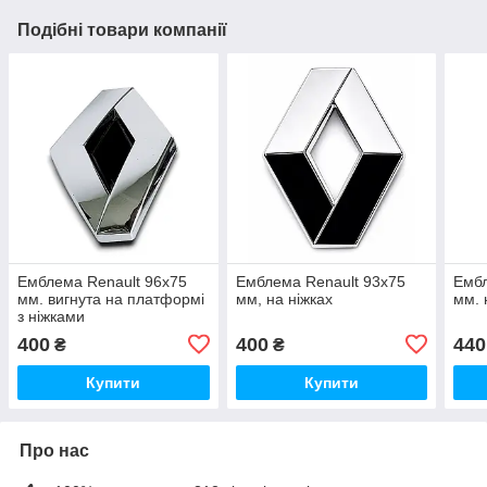
Подібні товари компанії
Емблема Renault 96х75
Емблема Renault 93х75
Ембл
мм. вигнута на платформі
мм, на ніжках
мм. 
з ніжками
400
400
440
₴
₴
Купити
Купити
Про нас