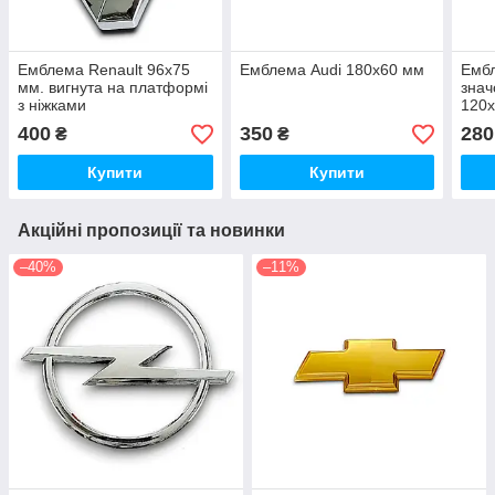
Емблема Renault 96х75
Емблема Audi 180х60 мм
Ембл
мм. вигнута на платформі
знач
з ніжками
120
400
350
280
₴
₴
Купити
Купити
Акційні пропозиції та новинки
–40%
–11%