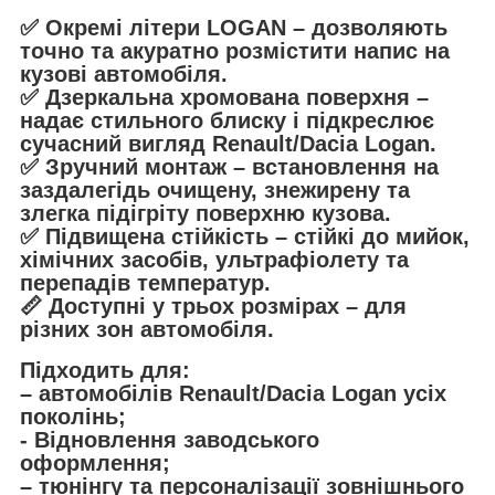
✅
Окремі літери LOGAN
– дозволяють
точно та акуратно розмістити напис на
кузові автомобіля.
✅
Дзеркальна хромована поверхня
–
надає стильного блиску і підкреслює
сучасний вигляд
Renault/Dacia Logan
.
✅
Зручний монтаж
– встановлення на
заздалегідь очищену, знежирену та
злегка підігріту поверхню кузова.
✅
Підвищена стійкість
– стійкі до мийок,
хімічних засобів, ультрафіолету та
перепадів температур.
📏
Доступні у трьох розмірах
– для
різних зон автомобіля.
Підходить для:
– автомобілів
Renault/Dacia Logan усіх
поколінь;
- Відновлення заводського
оформлення;
– тюнінгу та персоналізації зовнішнього