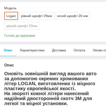
Модель
Logan
рівний шрифт 29мм
косий шрифт 26 мм
рівний шрифт 20мм
Готово до відправки
Опис
Характеристики
Доставка
Оплата
Умови п
Опис
Оновіть зовнішній вигляд вашого авто
за допомогою
окремих хромованих
літер LOGAN
, виготовлених із
міцного
пластику європейської якості
.
На звороті кожної літери нанесений
надійний двосторонній скотч 3M
для
легкої та міцної установки.