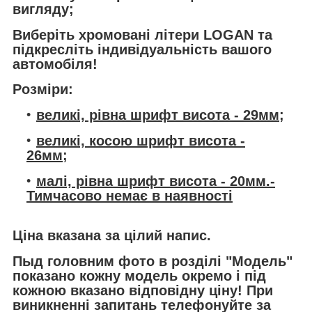
вигляду;
Виберіть
хромовані літери LOGAN
та
підкресліть індивідуальність вашого
автомобіля!
Розміри:
великі, рівна шрифт висота - 29мм;
великі, косою шрифт висота -
26мм;
малі, рівна шрифт висота - 20мм.-
Тимчасово немає в наявності
Ціна
вказана за цілий напис.
Пыд головним фото в розділі "Модель"
показано кожну модель окремо і під
кожною вказано відповідну ціну! При
виникненні запитань телефонуйте за