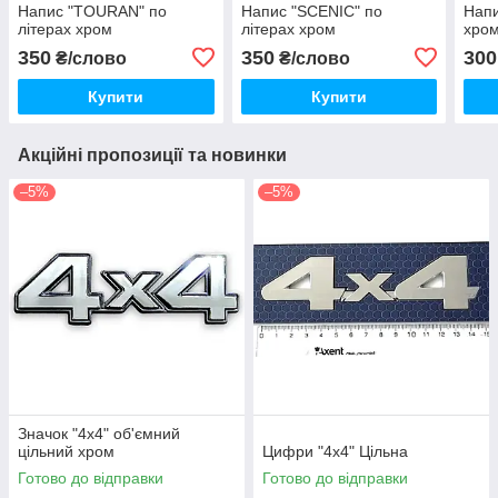
Напис "TOURAN" по
Напис "SCENIC" по
Напи
літерах хром
літерах хром
хро
350
350
300
₴/слово
₴/слово
Купити
Купити
Акційні пропозиції та новинки
–5%
–5%
Значок "4х4" об'ємний
цільний хром
Цифри "4х4" Цільна
Готово до відправки
Готово до відправки