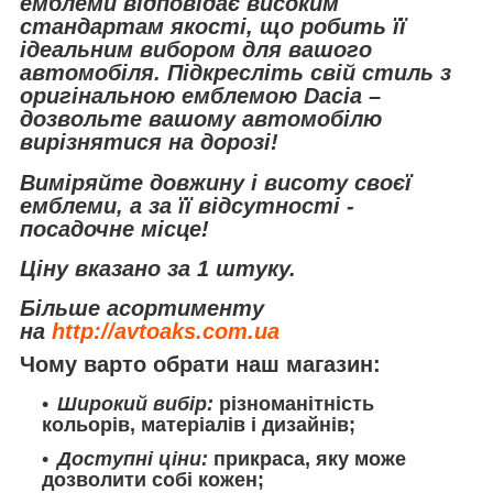
емблеми відповідає високим
стандартам якості, що робить її
ідеальним вибором для вашого
автомобіля. Підкресліть свій стиль з
оригінальною емблемою Dacia –
дозвольте вашому автомобілю
вирізнятися на дорозі!
Виміряйте довжину і висоту своєї
емблеми, а за її відсутності -
посадочне місце!
Ціну вказано за 1 штуку.
Більше асортименту
на
http://avtoaks.com.ua
Чому варто обрати наш магазин:
Широкий вибір:
різноманітність
кольорів, матеріалів і дизайнів;
Доступні ціни:
прикраса, яку може
дозволити собі кожен;