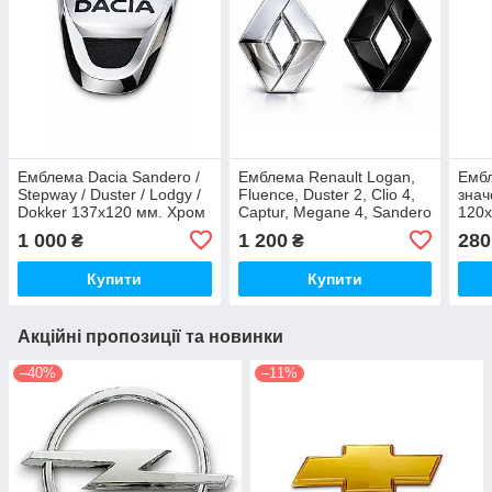
Емблема Dacia Sandero /
Емблема Renault Logan,
Ембл
Stepway / Duster / Lodgy /
Fluence, Duster 2, Clio 4,
знач
Dokker 137х120 мм. Хром
Captur, Megane 4, Sandero
120
II 190х155 мм
1 000
1 200
280
₴
₴
Купити
Купити
Акційні пропозиції та новинки
–40%
–11%