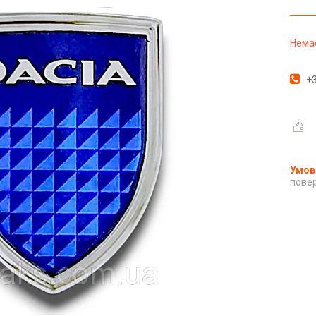
Немає
+3
повер