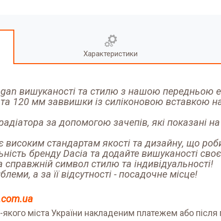
Характеристики
gan вишуканості та стилю з нашою передньою 
а 120 мм заввишки із силіконовою вставкою на
адіатора за допомогою зачепів, які показані на
є високим стандартам якості та дизайну, що роб
льність бренду Dacia та додайте вишуканості с
а справжній символ стилю та індивідуальності!
леми, а за її відсутності - посадочне місце!
s.com.ua
-якого міста України накладеним платежем або після 