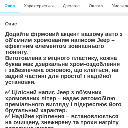
Опис
Характеристики
Доставка
Оплата
Умови п
Опис
Додайте фірмовий акцент вашому авто з
об'ємним хромованим написом Jeep
–
ефектним елементом зовнішнього
тюнінгу.
Виготовлена ​​з міцного пластику, кожна
буква має
дзеркальне хром-оздоблення
і забезпечена
основою, що клеїться,
на
задній частині для простої і надійної
установки.
✅
Цілісний напис Jeep з об'ємних
хромованих літер
– надає автомобілю
преміального вигляду і підкреслює його
брутальний характер.
✅
Надійне кріплення
– встановлюється
на очищену, знежирену та трохи нагріту