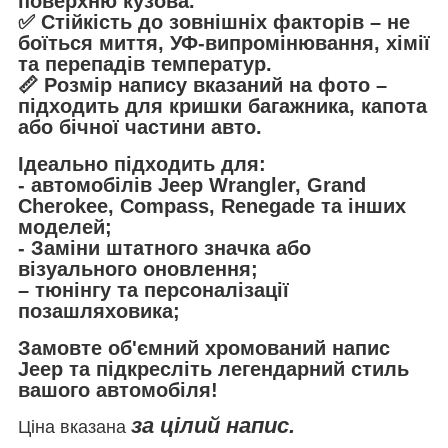
поверхню кузова.
✅
Стійкість до зовнішніх факторів
– не
боїться миття, УФ-випромінювання, хімії
та перепадів температур.
📏
Розмір напису вказаний на фото
–
підходить для кришки багажника, капота
або бічної частини авто.
Ідеально підходить для:
- автомобілів
Jeep Wrangler, Grand
Cherokee, Compass, Renegade та інших
моделей;
- Заміни штатного значка або
візуального оновлення;
– тюнінгу та персоналізації
позашляховика;
Замовте
об'ємний хромований напис
Jeep
та підкресліть легендарний стиль
вашого автомобіля!
за цілий напис.
Ціна вказана