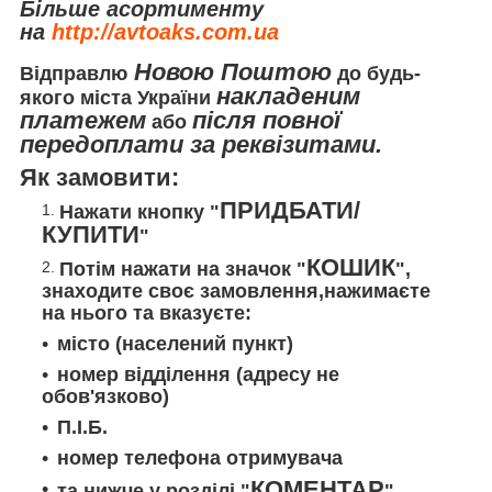
Більше асортименту
на
http://avtoaks.com.ua
Новою Поштою
Відправлю
до будь-
накладеним
якого міста України
платежем
після повної
або
передоплати за реквізитами.
Як замовити:
ПРИДБАТИ/
Нажати кнопку "
КУПИТИ
"
КОШИК
Потім нажати на значок "
",
знаходите своє замовлення,нажимаєте
на нього та вказуєте:
місто (населений пункт)
номер відділення (адресу не
обов'язково)
П.І.Б.
номер телефона отримувача
КОМЕНТАР
та нижче у розділі "
"