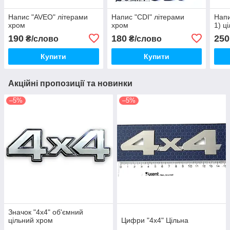
Напис "AVEO" літерами
Напис "CDI" літерами
Нап
хром
хром
1) ц
190
180
250
₴/слово
₴/слово
Купити
Купити
Акційні пропозиції та новинки
–5%
–5%
Значок "4х4" об'ємний
цільний хром
Цифри "4х4" Цільна