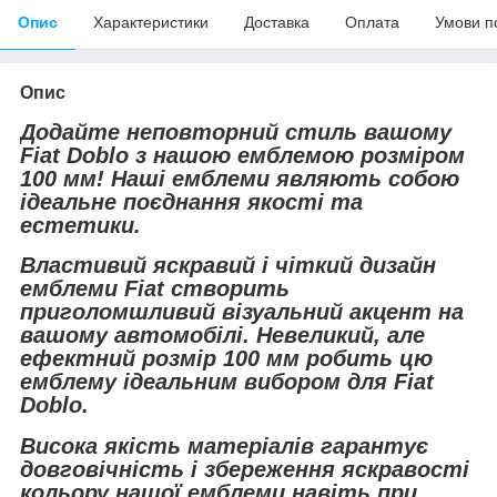
Опис
Характеристики
Доставка
Оплата
Умови п
Опис
Додайте неповторний стиль вашому
Fiat Doblo з нашою емблемою розміром
100 мм! Наші емблеми являють собою
ідеальне поєднання якості та
естетики.
Властивий яскравий і чіткий дизайн
емблеми Fiat створить
приголомшливий візуальний акцент на
вашому автомобілі. Невеликий, але
ефектний розмір 100 мм робить цю
емблему ідеальним вибором для Fiat
Doblo.
Висока якість матеріалів гарантує
довговічність і збереження яскравості
кольору нашої емблеми навіть при