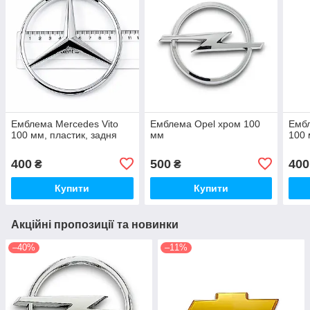
Емблема Mercedes Vito
Емблема Opel хром 100
Ембл
100 мм, пластик, задня
мм
100 
400
500
400
₴
₴
Купити
Купити
Акційні пропозиції та новинки
–40%
–11%