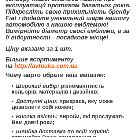
експлуатації протягом багатьох років.
Підкресліть свою прихильність бренду
Fiat і додайте унікальний шарм вашому
автомобілю з нашою емблемою!
Виміряйте діаметр своєї емблеми, а за
її відсутності - посадкове місце!
Ціну вказано за 1 шт.
Більше асортименту
на
http://avtoaks.com.ua
Чому варто обрати наш магазин:
Широкий вибір:
різноманітність
кольорів, матеріалів і дизайнів;
Доступні ціни:
прикраса, яку може
дозволити собі кожен;
Висока якість:
вироби, які прослужать
Вам довгі роки;
Швидка доставка по всій Україні: