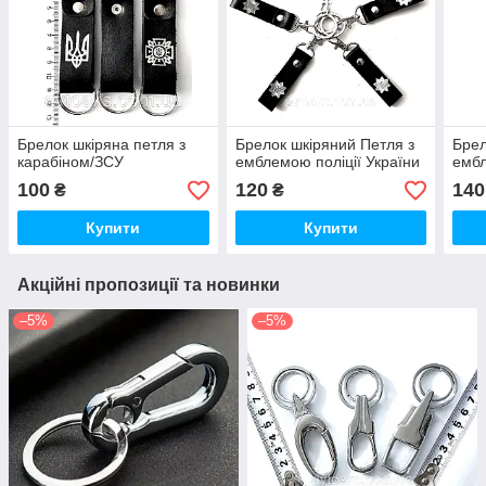
Брелок шкіряна петля з
Брелок шкіряний Петля з
Брел
карабіном/ЗСУ
емблемою поліції України
емб
100
120
140
₴
₴
Купити
Купити
Акційні пропозиції та новинки
–5%
–5%