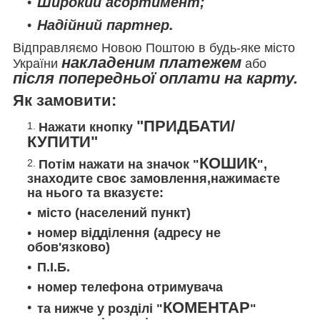
Широкий асортимент;
Надійний партнер.
Відправляємо Новою Поштою в будь-яке місто
накладеним платежем
України
або
після попередньої оплати на карту.
Як замовити:
"ПРИДБАТИ/
Нажати кнопку
КУПИТИ"
КОШИК
Потім нажати на значок "
",
знаходите своє замовлення,нажимаєте
на нього та вказуєте:
місто (населений пункт)
номер відділення (адресу не
обов'язково)
П.І.Б.
номер телефона отримувача
КОМЕНТАР
та нижче у розділі "
"