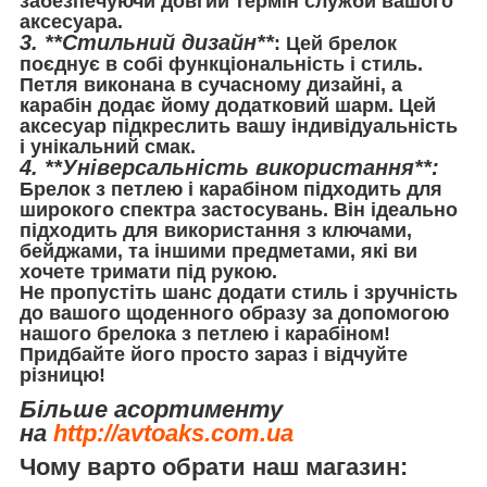
забезпечуючи довгий термін служби вашого
аксесуара.
3. **Стильний дизайн**
: Цей брелок
поєднує в собі функціональність і стиль.
Петля виконана в сучасному дизайні, а
карабін додає йому додатковий шарм. Цей
аксесуар підкреслить вашу індивідуальність
і унікальний смак.
4. **Універсальність використання**:
Брелок з петлею і карабіном підходить для
широкого спектра застосувань. Він ідеально
підходить для використання з ключами,
бейджами, та іншими предметами, які ви
хочете тримати під рукою.
Не пропустіть шанс додати стиль і зручність
до вашого щоденного образу за допомогою
нашого брелока з петлею і карабіном!
Придбайте його просто зараз і відчуйте
різницю!
Більше асортименту
на
http://avtoaks.com.ua
Чому варто обрати наш магазин: