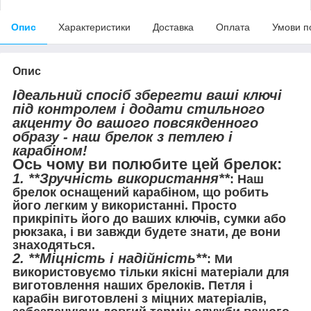
Опис
Характеристики
Доставка
Оплата
Умови п
Опис
Ідеальний спосіб зберегти ваші ключі
під контролем і додати стильного
акценту до вашого повсякденного
образу - наш брелок з петлею і
карабіном!
Ось чому ви полюбите цей брелок:
1. **Зручність використання**
: Наш
брелок оснащений карабіном, що робить
його легким у використанні. Просто
прикріпіть його до ваших ключів, сумки або
рюкзака, і ви завжди будете знати, де вони
знаходяться.
2. **Міцність і надійність**
: Ми
використовуємо тільки якісні матеріали для
виготовлення наших брелоків. Петля і
карабін виготовлені з міцних матеріалів,